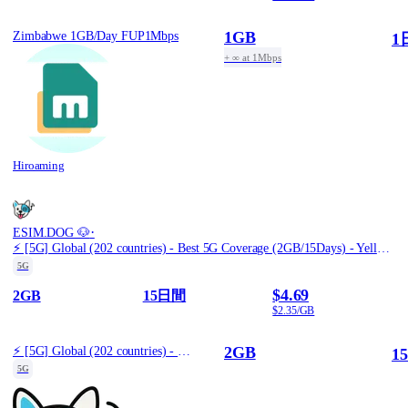
1GB
Zimbabwe 1GB/Day FUP1Mbps
1
+ ∞ at 1Mbps
Hiroaming
·
ESIM.DOG 🐶
⚡️ [5G] Global (202 countries) - Best 5G Coverage (2GB/15Days) - Yellow route
5G
$4.69
2GB
15日間
$2.35/GB
2GB
⚡️ [5G] Global (202 countries) - Best 5G Coverage (2GB/15Days) - Yellow route
1
5G