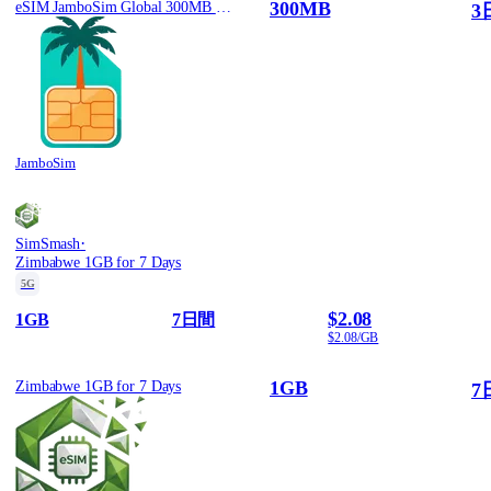
300MB
eSIM JamboSim Global 300MB / 3 Days
3
JamboSim
·
SimSmash
Zimbabwe 1GB for 7 Days
5G
$2.08
1GB
7日間
$2.08/GB
1GB
Zimbabwe 1GB for 7 Days
7