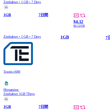
Zimbabwe • 1 GB • 7 Days
5G
1GB
7日間
$4.12
$4.12/GB
1GB
Zimbabwe • 1 GB • 7 Days
7
Tourist eSIM
·
Hiroaming
Zimbabwe 1GB 7Days
5G
1GB
7日間