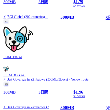
$1.79
300MB
3日間
$5.97/GB
300MB
⚡️ [5G] Global (202 countries) - Best 5G Coverage (300MB/3Days) - Yellow route
3
5G
ESIM.DOG 🐶
·
ESIM.DOG 🐶
⚡️ Best Coverage in Zimbabwe (300MB/3Days) - Yellow route
5G
$1.96
300MB
3日間
$6.53/GB
300MB
⚡️ Best Coverage in Zimbabwe (300MB/3Days) - Yellow route
3