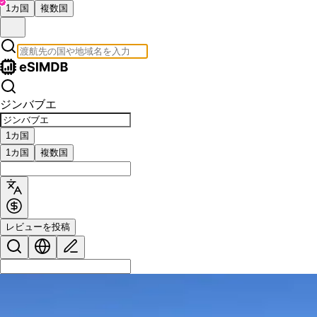
1カ国
複数国
ジンバブエ
1カ国
1カ国
複数国
レビューを投稿