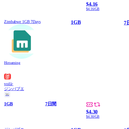
$4.16
$4.16/GB
1GB
Zimbabwe 1GB 7Days
7
Hiroaming
·
voilà
ジンバブエ
5G
1GB
7日間
$4.30
$4.30/GB