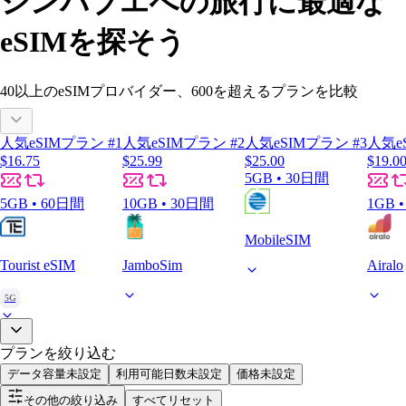
ジンバブエへの旅行に最適な
eSIMを探そう
40以上
のeSIMプロバイダー、
600
を超えるプランを比較
人気eSIMプラン #1
人気eSIMプラン #2
人気eSIMプラン #3
人気e
$16.75
$25.99
$25.00
$19.0
5GB • 30日間
5GB • 60日間
10GB • 30日間
1GB 
MobileSIM
Tourist eSIM
JamboSim
Airalo
5G
プランを絞り込む
データ容量
未設定
利用可能日数
未設定
価格
未設定
その他の絞り込み
すべてリセット