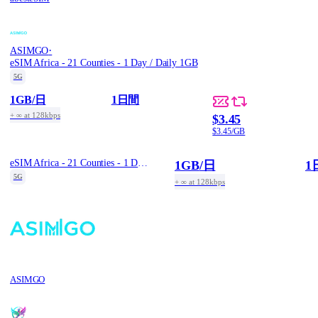
·
ASIMGO
eSIM Africa - 21 Counties - 1 Day / Daily 1GB
5G
1GB
/日
1日間
+ ∞ at 128kbps
$3.45
$3.45/GB
eSIM Africa - 21 Counties - 1 Day / Daily 1GB
1GB
/日
1
5G
+ ∞ at 128kbps
ASIMGO