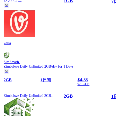
1GB
ジンバブエ
7
5G
voilà
·
SimSmash
Zimbabwe Daily Unlimited 2GB/day for 1 Days
5G
$4.38
2GB
1日間
$2.19/GB
2GB
Zimbabwe Daily Unlimited 2GB/day for 1 Days
1