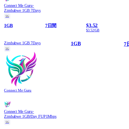
·
Connect Me Guru
Zimbabwe 1GB 7Days
5G
$3.52
1GB
7日間
$3.52/GB
1GB
Zimbabwe 1GB 7Days
7
5G
Connect Me Guru
·
Connect Me Guru
Zimbabwe 1GB/Day FUP1Mbps
5G