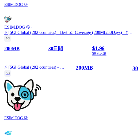
ESIM.DOG 🐶
·
ESIM.DOG 🐶
⚡️ [5G] Global (202 countries) - Best 5G Coverage (200MB/30Days) - Yellow route
5G
$1.96
200MB
30日間
$9.80/GB
200MB
⚡️ [5G] Global (202 countries) - Best 5G Coverage (200MB/30Days) - Yellow route
3
5G
ESIM.DOG 🐶