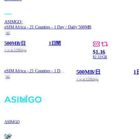
·
ASIMGO
eSIM Africa - 21 Counties - 1 Day / Daily 500MB
5G
500MB
/日
1日間
+ ∞ at 128kbps
$1.16
$2.32/GB
eSIM Africa - 21 Counties - 1 Day / Daily 500MB
500MB
/日
1
5G
+ ∞ at 128kbps
ASIMGO