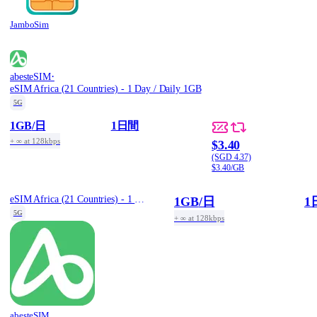
JamboSim
·
abesteSIM
eSIM Africa (21 Countries) - 1 Day / Daily 1GB
5G
1GB
/日
1日間
+ ∞ at 128kbps
$3.40
(SGD 4.37)
$3.40/GB
eSIM Africa (21 Countries) - 1 Day / Daily 1GB
1GB
/日
1
5G
+ ∞ at 128kbps
abesteSIM