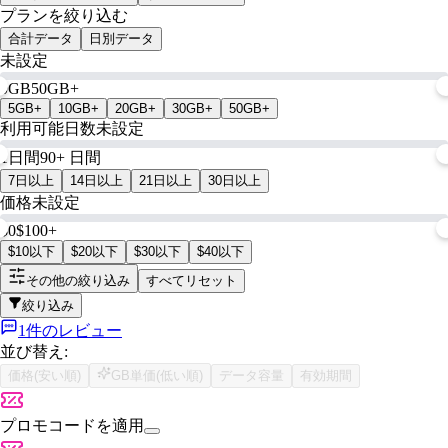
プランを絞り込む
合計データ
日別データ
未設定
0GB
50GB+
5GB+
10GB+
20GB+
30GB+
50GB+
利用可能日数
未設定
1日間
90+ 日間
7日以上
14日以上
21日以上
30日以上
価格
未設定
$0
$100+
$10以下
$20以下
$30以下
$40以下
その他の絞り込み
すべてリセット
絞り込み
1件のレビュー
並び替え:
価格(安い順)
GB単価(低い順)
データ容量
有効期間
プロモコードを適用