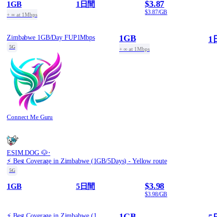
$3.87
1GB
1日間
$3.87/GB
+ ∞ at 1Mbps
1GB
Zimbabwe 1GB/Day FUP1Mbps
1
5G
+ ∞ at 1Mbps
Connect Me Guru
·
ESIM.DOG 🐶
⚡️ Best Coverage in Zimbabwe (1GB/5Days) - Yellow route
5G
$3.98
1GB
5日間
$3.98/GB
1GB
⚡️ Best Coverage in Zimbabwe (1GB/5Days) - Yellow route