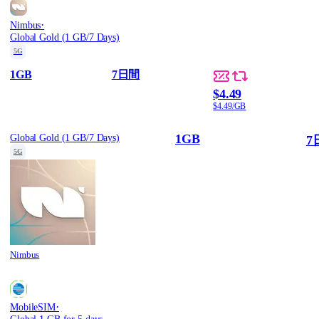
·
Nimbus
Global Gold (1 GB/7 Days)
5G
1GB
7日間
$4.49
$4.49/GB
1GB
Global Gold (1 GB/7 Days)
7
5G
Nimbus
·
MobileSIM