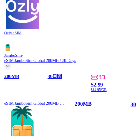
Ozly eSIM
·
JamboSim
eSIM JamboSim Global 200MB / 30 Days
5G
200MB
30日間
$2.99
$14.95/GB
200MB
eSIM JamboSim Global 200MB / 30 Days
3