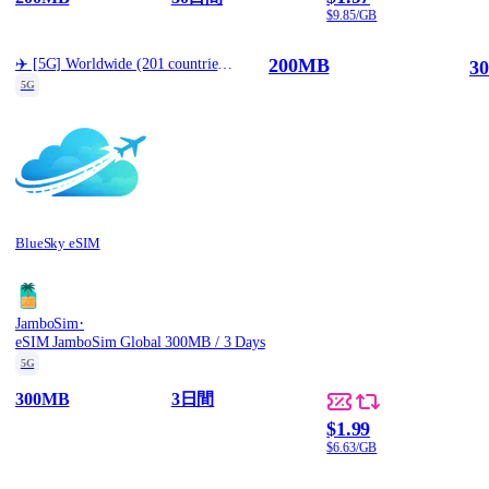
$9.85/GB
200MB
✈️ [5G] Worldwide (201 countries) Best Coverage (200MB/30d)
3
5G
BlueSky eSIM
·
JamboSim
eSIM JamboSim Global 300MB / 3 Days
5G
300MB
3日間
$1.99
$6.63/GB