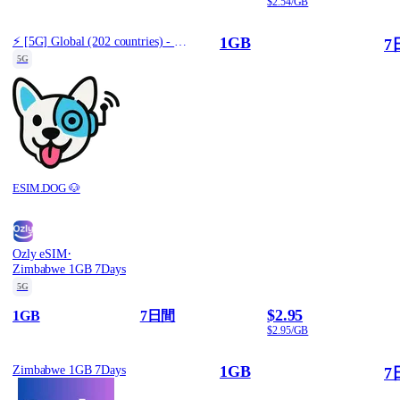
$2.54/GB
1GB
⚡️ [5G] Global (202 countries) - Best 5G Coverage (1GB/7Days) - Yellow route
7
5G
ESIM.DOG 🐶
·
Ozly eSIM
Zimbabwe 1GB 7Days
5G
$2.95
1GB
7日間
$2.95/GB
1GB
Zimbabwe 1GB 7Days
7