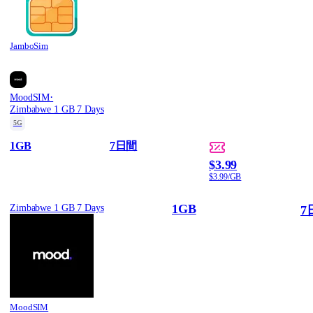
JamboSim
·
MoodSIM
Zimbabwe 1 GB 7 Days
5G
1GB
7日間
$3.99
$3.99/GB
1GB
Zimbabwe 1 GB 7 Days
7
MoodSIM