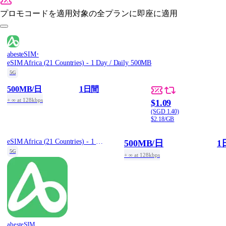
プロモコードを適用
対象の全プランに即座に適用
·
abesteSIM
eSIM Africa (21 Countries) - 1 Day / Daily 500MB
5G
500MB
/日
1日間
+ ∞ at 128kbps
$1.09
(SGD 1.40)
$2.18/GB
eSIM Africa (21 Countries) - 1 Day / Daily 500MB
500MB
/日
1
5G
+ ∞ at 128kbps
abesteSIM