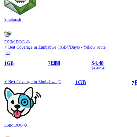
SimSmash
·
ESIM.DOG 🐶
⚡️ Best Coverage in Zimbabwe (1GB/7Days) - Yellow route
5G
$4.48
1GB
7日間
$4.48/GB
1GB
⚡️ Best Coverage in Zimbabwe (1GB/7Days) - Yellow route
7
ESIM.DOG 🐶