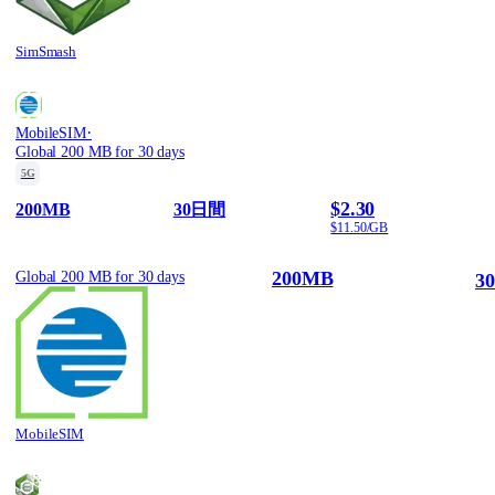
SimSmash
·
MobileSIM
Global 200 MB for 30 days
5G
$2.30
200MB
30日間
$11.50/GB
200MB
Global 200 MB for 30 days
3
MobileSIM