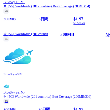
·
BlueSky eSIM
🔷 [5G] Worldwide (201 countries) Best Coverage (300MB/3d)
5G
$1.97
300MB
3日間
$6.57/GB
300MB
🔷 [5G] Worldwide (201 countries) Best Coverage (300MB/3d)
3
5G
BlueSky eSIM
·
BlueSky eSIM
✈️ [5G] Worldwide (201 countries) Best Coverage (200MB/30d)
5G
$1.97
200MB
30日間