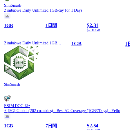
·
SimSmash
Zimbabwe Daily Unlimited 1GB/day for 1 Days
5G
$2.31
1GB
1日間
$2.31/GB
1GB
Zimbabwe Daily Unlimited 1GB/day for 1 Days
1
SimSmash
·
ESIM.DOG 🐶
⚡️ [5G] Global (202 countries) - Best 5G Coverage (1GB/7Days) - Yellow route
5G
$2.54
1GB
7日間