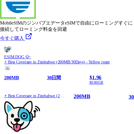
MobileSIMのジンバブエデータeSIMで自由にローミング
すぐに
接続してローミング料金を回避
今すぐ購入
·
ESIM.DOG 🐶
⚡️ Best Coverage in Zimbabwe (200MB/30Days) - Yellow route
5G
$1.96
200MB
30日間
$9.80/GB
200MB
⚡️ Best Coverage in Zimbabwe (200MB/30Days) - Yellow route
3