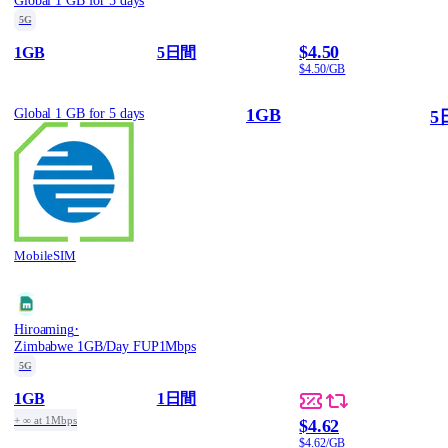
Global 1 GB for 5 days
5G
$4.50
1GB
5日間
$4.50/GB
1GB
Global 1 GB for 5 days
5
MobileSIM
·
Hiroaming
Zimbabwe 1GB/Day FUP1Mbps
5G
1GB
1日間
+ ∞ at 1Mbps
$4.62
$4.62/GB