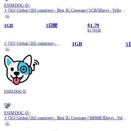
·
ESIM.DOG 🐶
⚡️ [5G] Global (202 countries) - Best 5G Coverage (1GB/5Days) - Yellow route
5G
$1.79
1GB
5日間
$1.79/GB
1GB
⚡️ [5G] Global (202 countries) - Best 5G Coverage (1GB/5Days) - Yellow route
5
5G
ESIM.DOG 🐶
·
ESIM.DOG 🐶
⚡️ [5G] Global (202 countries) - Best 5G Coverage (300MB/3Days) - Yellow route
5G