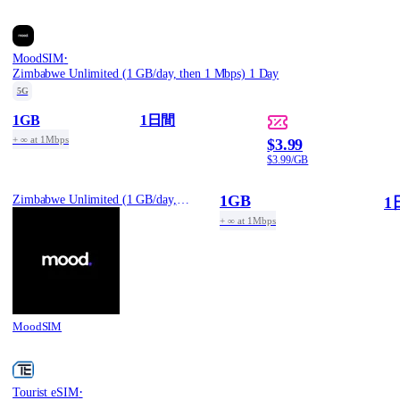
·
MoodSIM
Zimbabwe Unlimited (1 GB/day, then 1 Mbps) 1 Day
5G
1GB
1日間
+ ∞ at 1Mbps
$3.99
$3.99/GB
1GB
Zimbabwe Unlimited (1 GB/day, then 1 Mbps) 1 Day
1
+ ∞ at 1Mbps
MoodSIM
·
Tourist eSIM