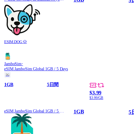
5
ESIM.DOG 🐶
·
JamboSim
eSIM JamboSim Global 1GB / 5 Days
5G
1GB
5日間
$3.99
$3.99/GB
1GB
eSIM JamboSim Global 1GB / 5 Days
5