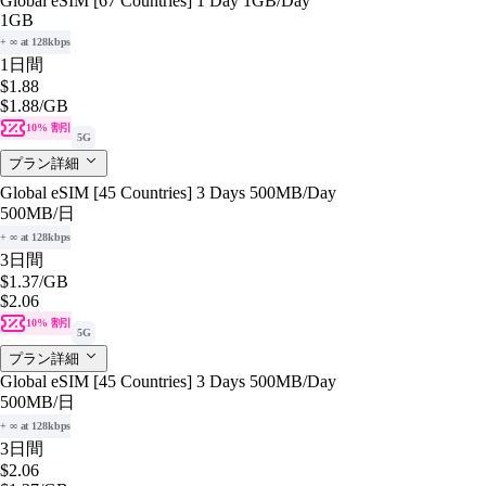
Global eSIM [67 Countries] 1 Day 1GB/Day
1GB
+ ∞ at 128kbps
1日間
$1.88
$1.88
/GB
10% 割引
5G
プラン詳細
Global eSIM [45 Countries] 3 Days 500MB/Day
500MB
/日
+ ∞ at 128kbps
3日間
$1.37
/GB
$2.06
10% 割引
5G
プラン詳細
Global eSIM [45 Countries] 3 Days 500MB/Day
500MB
/日
+ ∞ at 128kbps
3日間
$2.06