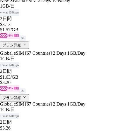
New Zealand eSIM 2 Days 1GB/Day
1GB
/日
+ ∞ at 128kbps
2日間
$3.13
$1.57
/GB
10% 割引
5G
プラン詳細
Global eSIM [67 Countries] 2 Days 1GB/Day
1GB
/日
+ ∞ at 128kbps
2日間
$1.63
/GB
$3.26
10% 割引
5G
プラン詳細
Global eSIM [67 Countries] 2 Days 1GB/Day
1GB
/日
+ ∞ at 128kbps
2日間
$3.26