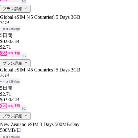
5G
プラン詳細
Global eSIM [45 Countries] 5 Days 3GB
3GB
+ ∞ at 128kbps
5日間
$0.90
/GB
$2.71
10% 割引
5G
プラン詳細
Global eSIM [45 Countries] 5 Days 3GB
3GB
+ ∞ at 128kbps
5日間
$2.71
$0.90
/GB
10% 割引
5G
プラン詳細
New Zealand eSIM 3 Days 500MB/Day
500MB
/日
+ ∞ at 128kbps