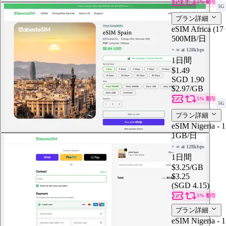
5% 割引
5G
プラン詳細
eSIM Africa (17
500MB
/日
+ ∞ at 128kbps
1日間
$1.49
SGD 1.90
$2.97
/GB
5% 割引
5G
プラン詳細
eSIM Nigeria - 
1GB
/日
+ ∞ at 128kbps
1日間
$3.25
/GB
$3.25
(SGD 4.15)
5% 割引
プラン詳細
eSIM Nigeria - 