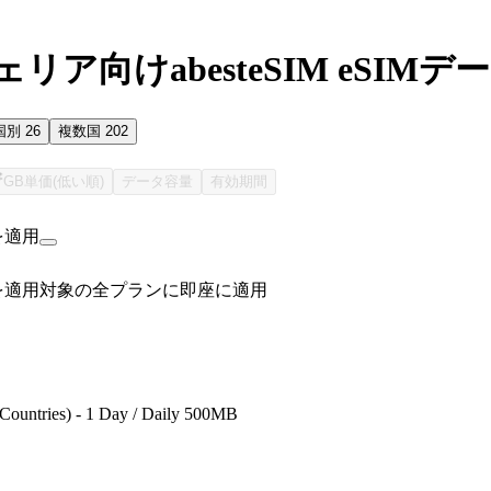
リア向けabesteSIM eSIM
国別
26
複数国
202
GB単価(低い順)
データ容量
有効期間
を適用
を適用
対象の全プランに即座に適用
 Countries) - 1 Day / Daily 500MB