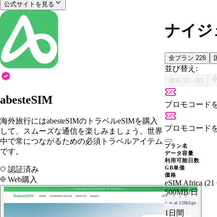
公式サイトを見る
ナイジェ
全プラン
228
並び替え:
価格(安い順)
abesteSIM
プロモコード
海外旅行にはabesteSIMのトラベルeSIMを購入
プロモコード
して、スムーズな通信を楽しみましょう。世界
中で常につながるための必須トラベルアイテム
プラン名
です。
データ容量
利用可能日数
GB単価
認証済み
価格
Web購入
eSIM Africa (21
500MB
/日
+ ∞ at 128kbps
1日間