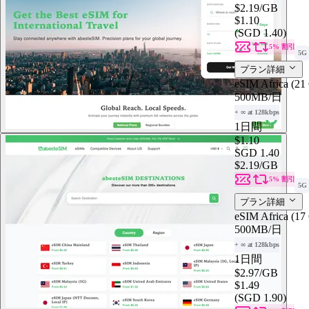
$2.19
/GB
$1.10
(SGD 1.40)
5% 割引
5G
プラン詳細
eSIM Africa (21
500MB
/日
+ ∞ at 128kbps
1日間
$1.10
SGD 1.40
$2.19
/GB
5% 割引
5G
プラン詳細
eSIM Africa (17
500MB
/日
+ ∞ at 128kbps
1日間
$2.97
/GB
$1.49
(SGD 1.90)