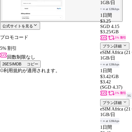
1GB
/日
+ ∞ at 128kbps
1日間
$3.25
公式サイトを見る
SGD 4.15
$3.25
/GB
プロモコード
5% 割引
プラン詳細
5% 割引
eSIM Africa (21 
回数制限なし
1GB
/日
26ESIMDB
コピー
+ ∞ at 128kbps
利用規約が適用されます。
1日間
$3.42
/GB
$3.42
(SGD 4.37)
5% 割引
5G
プラン詳細
eSIM Africa (21 
1GB
/日
+ ∞ at 128kbps
1日間