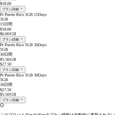
$18.00
プラン詳細
Pr Puerto Rico 3GB 15Days
3GB
15日間
$18.00
$6.00
/GB
プラン詳細
Pr Puerto Rico 5GB 30Days
5GB
30日間
$5.50
/GB
$27.50
プラン詳細
Pr Puerto Rico 5GB 30Days
5GB
30日間
$27.50
$5.50
/GB
プラン詳細
このプロバイダーのデータプラン情報は自動的に更新されてい