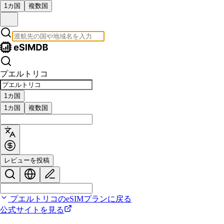
1カ国
複数国
プエルトリコ
1カ国
1カ国
複数国
レビューを投稿
プエルトリコのeSIMプランに戻る
公式サイトを見る