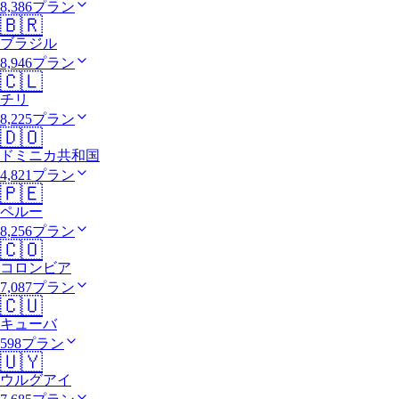
8,386プラン
🇧🇷
ブラジル
8,946プラン
🇨🇱
チリ
8,225プラン
🇩🇴
ドミニカ共和国
4,821プラン
🇵🇪
ペルー
8,256プラン
🇨🇴
コロンビア
7,087プラン
🇨🇺
キューバ
598プラン
🇺🇾
ウルグアイ