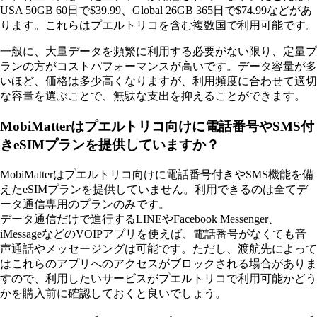
USA 50GB 60日で$39.99、Global 26GB 365日で$74.99などがあ
ります。これらはプエルトリコを含む複数国で利用可能です。
一般に、大量データを頻繁に利用する必要がない限り、定量プ
ランの方がコストパフォーマンスが高いです。データ容量が多
いほど、価格は多少高くなりますが、利用頻度に合わせて適切
な容量を選ぶことで、無駄な支出を抑えることができます。
MobiMatterはプエルトリコ向けに電話番号やSMS付
きeSIMプランを提供していますか？
MobiMatterはプエルトリコ向けに電話番号付きやSMS機能を備
えたeSIMプランを提供していません。利用できるのは全てデ
ータ通信専用のプランのみです。
データ通信だけで進行するLINEやFacebook Messenger、
iMessageなどのVOIPアプリを使えば、電話番号がなくても音
声通話やメッセージングは可能です。ただし、渡航先によって
はこれらのアプリへのアクセスがブロックされる場合がありま
すので、利用したいサービスがプエルトリコで利用可能かどう
かを購入前に確認しておくと良いでしょう。