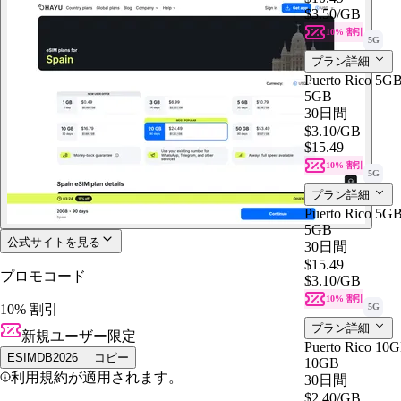
$3.50
/GB
10% 割引
5G
プラン詳細
Puerto Rico 5GB
5GB
30日間
$3.10
/GB
$15.49
10% 割引
5G
プラン詳細
Puerto Rico 5GB
5GB
公式サイトを見る
30日間
$15.49
プロモコード
$3.10
/GB
10% 割引
10% 割引
5G
プラン詳細
新規ユーザー限定
Puerto Rico 10G
ESIMDB2026
コピー
10GB
利用規約が適用されます。
30日間
$2.40
/GB