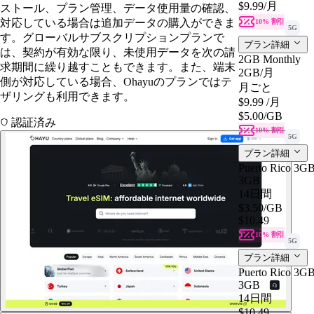
$9.99
/月
ストール、プラン管理、データ使用量の確認、
対応している場合は追加データの購入ができま
10% 割引
5G
す。グローバルサブスクリプションプランで
プラン詳細
は、契約が有効な限り、未使用データを次の請
2GB Monthly
求期間に繰り越すこともできます。また、端末
2GB
/月
側が対応している場合、Ohayuのプランではテ
月ごと
ザリングも利用できます。
$9.99
/月
$5.00
/GB
認証済み
10% 割引
5G
プラン詳細
Puerto Rico 3GB
3GB
14日間
$3.50
/GB
$10.49
10% 割引
5G
プラン詳細
Puerto Rico 3GB
3GB
14日間
$10.49