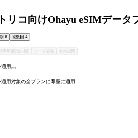
リコ向けOhayu eSIMデータ
国別
6
複数国
4
GB単価(低い順)
データ容量
有効期間
を適用
を適用
対象の全プランに即座に適用