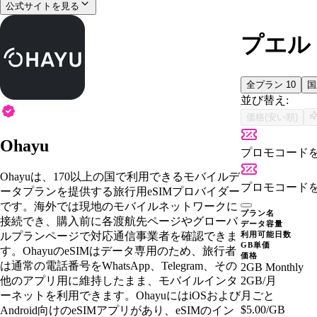
公式サイトを見る
プエルト
全プラン
10
並び替え:
価格(安い順)
Ohayu
プロモコード
Ohayuは、170以上の国で利用できるモバイルデ
プロモコード
ータプランを提供する旅行用eSIMプロバイダー
です。海外では現地のモバイルネットワークに
プラン名
接続でき、購入前に各渡航先ページやグローバ
データ容量
ルプランページで対応通信事業者を確認できま
利用可能日数
GB単価
す。OhayuのeSIMはデータ専用のため、旅行者
価格
は通常の電話番号をWhatsApp、Telegram、その
2GB Monthly
他のアプリ用に維持したまま、モバイルインタ
2GB
/月
ーネットを利用できます。OhayuにはiOSおよび
月ごと
$5.00
/GB
Android向けのeSIMアプリがあり、eSIMのイン