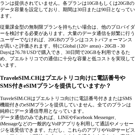
ランは提供されていません。各プランは10GBもしくは20GBの
データ容量を設定しており、期間は30日または90日となってい
ます。
従量課金型の無制限プランを持ちたい場合は、他のプロバイダ
ーを検討する必要があります。大量のデータ通信を頻繁に行う
ユーザーでなければ、20GBのプランはコストパフォーマンス
が高いと評価されます。特にGlobal (120+ areas) - 20GB - 30
Daysは76.78 USDで購入でき、30日間で20GBを利用できるた
め、プエルトリコでの通信に十分な容量と低コストを実現して
います。
TraveleSIM.CHはプエルトリコ向けに電話番号や
SMS付きeSIMプランを提供していますか？
TraveleSIM.CHはプエルトリコ向けに電話番号付きまたはSMS
機能付きのeSIMプランを提供していません。全てのプランは
純粋にデータ通信専用となっています。
データ通信のみであれば、LINEやFacebook Messenger、
iMessageなどの一般的なVoIPアプリを利用して通話やメッセー
ジを送受信できます。ただし、これらのアプリやVoIPサービス