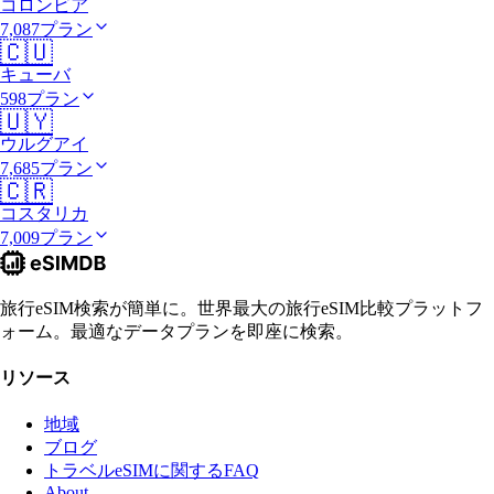
コロンビア
7,087プラン
🇨🇺
キューバ
598プラン
🇺🇾
ウルグアイ
7,685プラン
🇨🇷
コスタリカ
7,009プラン
旅行eSIM検索が簡単に。世界最大の旅行eSIM比較プラットフ
ォーム。最適なデータプランを即座に検索。
リソース
地域
ブログ
トラベルeSIMに関するFAQ
About