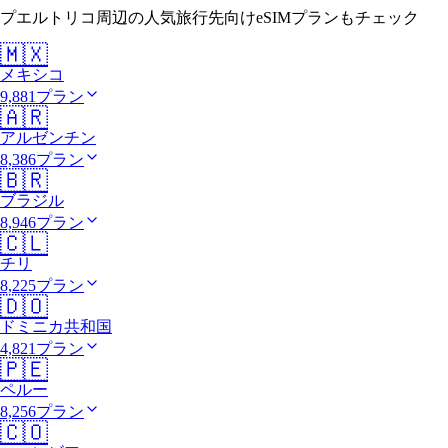
プエルトリコ周辺の人気旅行先向けeSIMプランもチェック
🇲🇽
メキシコ
9,881プラン
🇦🇷
アルゼンチン
8,386プラン
🇧🇷
ブラジル
8,946プラン
🇨🇱
チリ
8,225プラン
🇩🇴
ドミニカ共和国
4,821プラン
🇵🇪
ペルー
8,256プラン
🇨🇴