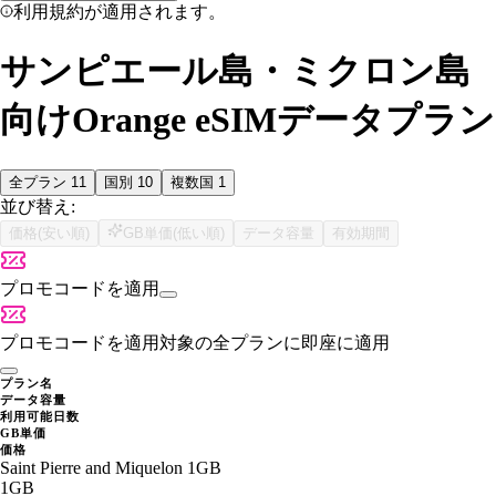
利用規約が適用されます。
サンピエール島・ミクロン島
向けOrange eSIMデータプラン
全プラン
11
国別
10
複数国
1
並び替え:
価格(安い順)
GB単価(低い順)
データ容量
有効期間
プロモコードを適用
プロモコードを適用
対象の全プランに即座に適用
プラン名
データ容量
利用可能日数
GB単価
価格
Saint Pierre and Miquelon 1GB
1GB