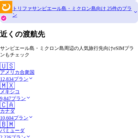
トリファ
サンピエール島・ミクロン島向け 25件のプラ
ン
近くの渡航先
サンピエール島・ミクロン島周辺の人気旅行先向けeSIMプラ
ンもチェック
🇺🇸
アメリカ合衆国
12,834プラン
🇲🇽
メキシコ
9,847プラン
🇨🇦
カナダ
10,604プラン
🇧🇲
バミューダ
2,226プラン