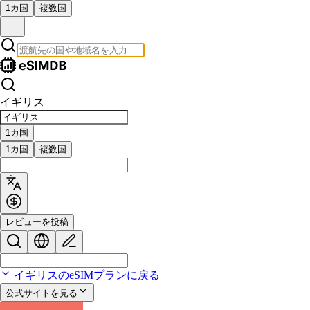
1カ国
複数国
イギリス
1カ国
1カ国
複数国
レビューを投稿
イギリスのeSIMプランに戻る
公式サイトを見る