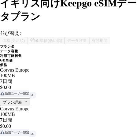
イギリス向けKeepgo eSIMデー
タプラン
並び替え:
価格(安い順)
GB単価(低い順)
データ容量
有効期間
プラン名
データ容量
利用可能日数
GB単価
価格
Corvus Europe
100MB
7日間
$0.00
新規ユーザー限定
5G
プラン詳細
Corvus Europe
100MB
7日間
$0.00
新規ユーザー限定
5G