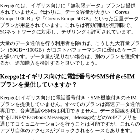
Keepgoでは、イギリス向けに「無制限データ」プランは提供
されていません。代わりに、データ容量が大きい「Corvus
Europe 100GB」や「Corvus Europe 50GB」といった定量データ
プランが用意されています。これらは有効期間が無期限で、
5Gネットワークに対応し、テザリングも許可されています。
大量のデータ通信を行う利用者を除けば、こうした大容量プラ
ン（50GB〜100GB）がコストパフォーマンスに優れるケース
が多いです。データ量が足りない場合は、別のプランを選択す
るか、追加購入を検討すると良いでしょう。
Keepgoはイギリス向けに電話番号やSMS付きeSIM
プランを提供していますか？
Keepgoはイギリス向けに電話番号付き・SMS機能付きのeSIM
プランを提供していません。すべてのプランは高速データ通信
専用で、音声通話やSMSは利用できません。データ回線を利用
するLINEやFacebook Messenger、iMessageなどのVoIPアプリを
通じてコミュニケーションを行うことは可能ですが、これらの
アプリ自体のアクセスがブロックされるケースもあります。