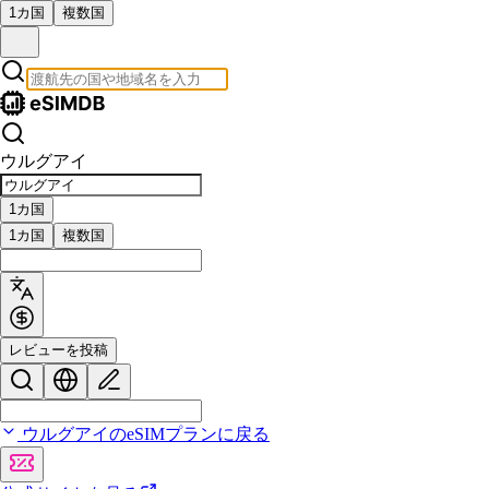
1カ国
複数国
ウルグアイ
1カ国
1カ国
複数国
レビューを投稿
ウルグアイのeSIMプランに戻る