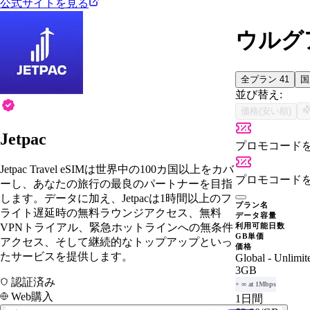
公式サイトを見る
ウルグア
全プラン
41
並び替え:
価格(安い順)
Jetpac
プロモコード
Jetpac Travel eSIMは世界中の100カ国以上をカバ
プロモコード
ーし、あなたの旅行の最良のパートナーを目指
します。データに加え、Jetpacは1時間以上のフ
プラン名
ライト遅延時の無料ラウンジアクセス、無料
データ容量
VPNトライアル、緊急ホットラインへの無条件
利用可能日数
GB単価
アクセス、そして継続的なトップアップといっ
価格
たサービスを提供します。
Global - Unlimit
3GB
認証済み
+ ∞ at 1Mbps
Web購入
1日間