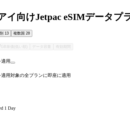
イ向けJetpac eSIMデータプ
国別
13
複数国
28
GB単価(低い順)
データ容量
有効期間
を適用
を適用
対象の全プランに即座に適用
ed 1 Day