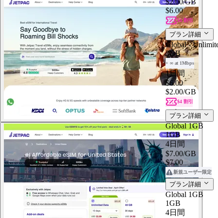
$2.00
/GB
$6.00
$4 割引
プラン詳細
Global - Unlimit
3GB
+ ∞ at 1Mbps
1日間
$6.00
$2.00
/GB
$4 割引
プラン詳細
Global 1GB
1GB
4日間
$7.00
/GB
$7.00
新規ユーザー限定
プラン詳細
Global 1GB
1GB
4日間