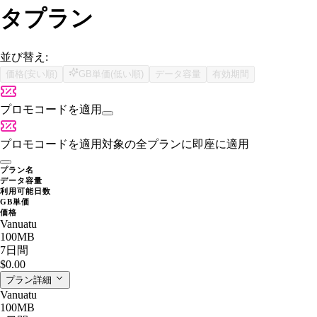
タプラン
並び替え:
価格(安い順)
GB単価(低い順)
データ容量
有効期間
プロモコードを適用
プロモコードを適用
対象の全プランに即座に適用
プラン名
データ容量
利用可能日数
GB単価
価格
Vanuatu
100MB
7日間
$0.00
プラン詳細
Vanuatu
100MB