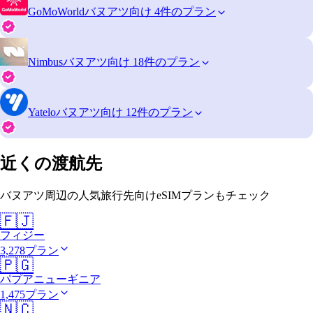
GoMoWorld
バヌアツ向け 4件のプラン
Nimbus
バヌアツ向け 18件のプラン
Yatelo
バヌアツ向け 12件のプラン
近くの渡航先
バヌアツ周辺の人気旅行先向けeSIMプランもチェック
🇫🇯
フィジー
3,278プラン
🇵🇬
パプアニューギニア
1,475プラン
🇳🇨