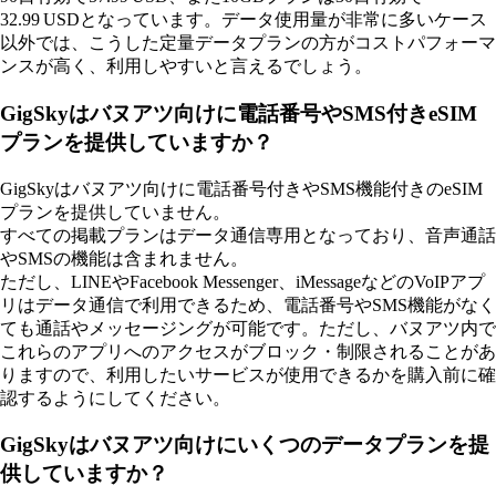
32.99 USDとなっています。データ使用量が非常に多いケース
以外では、こうした定量データプランの方がコストパフォーマ
ンスが高く、利用しやすいと言えるでしょう。
GigSkyはバヌアツ向けに電話番号やSMS付きeSIM
プランを提供していますか？
GigSkyはバヌアツ向けに電話番号付きやSMS機能付きのeSIM
プランを提供していません。
すべての掲載プランはデータ通信専用となっており、音声通話
やSMSの機能は含まれません。
ただし、LINEやFacebook Messenger、iMessageなどのVoIPアプ
リはデータ通信で利用できるため、電話番号やSMS機能がなく
ても通話やメッセージングが可能です。ただし、バヌアツ内で
これらのアプリへのアクセスがブロック・制限されることがあ
りますので、利用したいサービスが使用できるかを購入前に確
認するようにしてください。
GigSkyはバヌアツ向けにいくつのデータプランを提
供していますか？