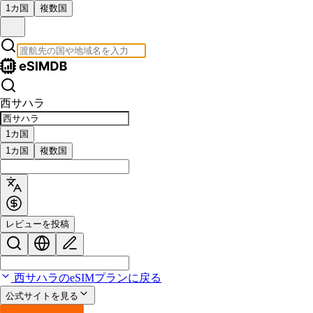
1カ国
複数国
西サハラ
1カ国
1カ国
複数国
レビューを投稿
西サハラのeSIMプランに戻る
公式サイトを見る