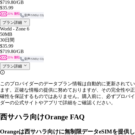
$719.80
/GB
$35.99
25% 割引
音声/SMS
(+33)
プラン詳細
World - Zone 6
50MB
30日間
$35.99
$719.80
/GB
25% 割引
音声/SMS
(+33)
プラン詳細
このプロバイダーのデータプラン情報は自動的に更新されてい
ます。正確な情報の提供に努めておりますが、その完全性や正
確性を保証するものではありません。購入前に、必ずプロバイ
ダーの公式サイトやアプリで詳細をご確認ください。
西サハラ向けOrange FAQ
Orangeは西サハラ向けに無制限データeSIMを提供し