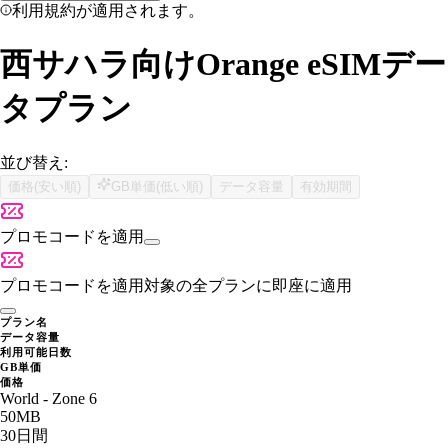
利用規約が適用されます。
西サハラ向けOrange eSIMデー
タプラン
並び替え:
価格(安い順)
GB単価(低い順)
データ容量
有効期間
プロモコードを適用
プロモコードを適用
対象の全プランに即座に適用
プラン名
データ容量
利用可能日数
GB単価
価格
World - Zone 6
50MB
30日間