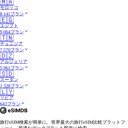
🇲🇦
モロッコ
8,141プラン
🇪🇬
エジプト
9,064プラン
🇹🇳
チュニジア
7,570プラン
🇩🇿
アルジェリア
5,961プラン
🇸🇩
スーダン
1,328プラン
🇱🇾
リビア
643プラン
旅行eSIM検索が簡単に。世界最大の旅行eSIM比較プラットフ