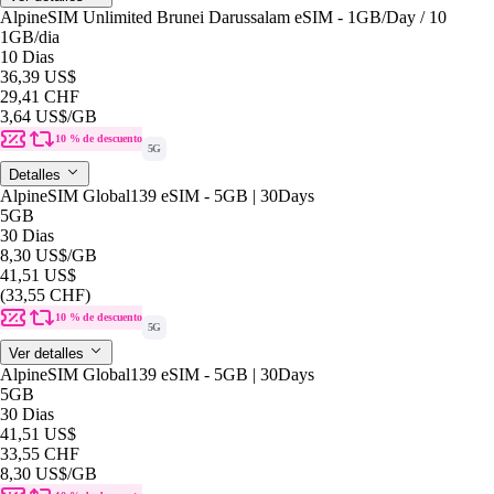
AlpineSIM Unlimited Brunei Darussalam eSIM - 1GB/Day / 10
1GB
/dia
10 Dias
36,39 US$
29,41 CHF
3,64 US$
/GB
10 % de descuento
5G
Detalles
AlpineSIM Global139 eSIM - 5GB | 30Days
5GB
30 Dias
8,30 US$
/GB
41,51 US$
(33,55 CHF)
10 % de descuento
5G
Ver detalles
AlpineSIM Global139 eSIM - 5GB | 30Days
5GB
30 Dias
41,51 US$
33,55 CHF
8,30 US$
/GB