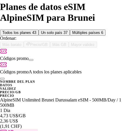
Planes de datos eSIM
AlpineSIM para Brunei
Todos los planes
43
Un solo país
37
Múltiples países
6
Ordenar:
Más barato
Precio/GB
Más GB
Mayor validez
Códigos promo
Códigos promo
A todos los planes aplicables
NOMBRE DEL PLAN
DATOS
VALIDEZ
PRECIO/GB
PRECIO
AlpineSIM Unlimited Brunei Darussalam eSIM - 500MB/Day / 1
500MB
1 Dia
4,73 US$
/GB
2,36 US$
(1,91 CHF)