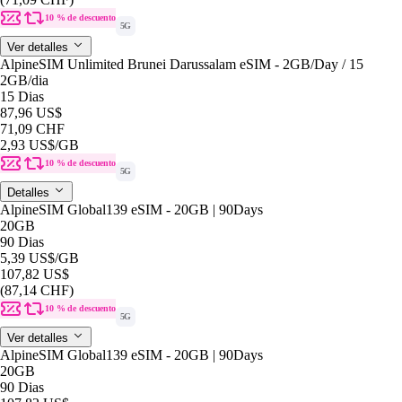
10 % de descuento
5G
Ver detalles
AlpineSIM Unlimited Brunei Darussalam eSIM - 2GB/Day / 15
2GB
/dia
15 Dias
87,96 US$
71,09 CHF
2,93 US$
/GB
10 % de descuento
5G
Detalles
AlpineSIM Global139 eSIM - 20GB | 90Days
20GB
90 Dias
5,39 US$
/GB
107,82 US$
(87,14 CHF)
10 % de descuento
5G
Ver detalles
AlpineSIM Global139 eSIM - 20GB | 90Days
20GB
90 Dias