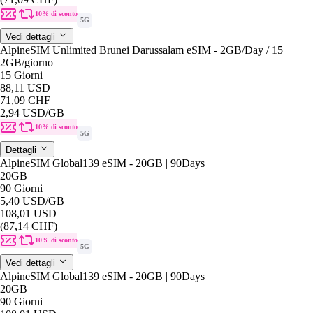
10% di sconto
5G
Vedi dettagli
AlpineSIM Unlimited Brunei Darussalam eSIM - 2GB/Day / 15
2GB
/giorno
15 Giorni
88,11 USD
71,09 CHF
2,94 USD
/GB
10% di sconto
5G
Dettagli
AlpineSIM Global139 eSIM - 20GB | 90Days
20GB
90 Giorni
5,40 USD
/GB
108,01 USD
(87,14 CHF)
10% di sconto
5G
Vedi dettagli
AlpineSIM Global139 eSIM - 20GB | 90Days
20GB
90 Giorni