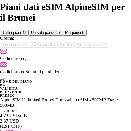
Piani dati eSIM AlpineSIM per
il Brunei
Tutti i piani
43
Un solo paese
37
Più paesi
6
Ordina:
Più economico
Prezzo/GB
Più GB
Più lunga validità
Codici promo
Codici promo
Su tutti i piani idonei
NOME DEL PIANO
DATI
VALIDITÀ
PREZZO/GB
PREZZO
AlpineSIM Unlimited Brunei Darussalam eSIM - 500MB/Day / 1
500MB
1 Giorno
4,73 USD
/GB
2,37 USD
(1,91 CHF)