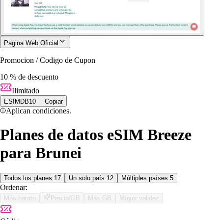
Pagina Web Oficial
Promocion / Codigo de Cupon
10 % de descuento
Ilimitado
ESIMDB10
Copiar
Aplican condiciones.
Planes de datos eSIM Breeze
para Brunei
Todos los planes
17
Un solo país
12
Múltiples países
5
Ordenar:
Más barato
Precio/GB
Más GB
Mayor validez