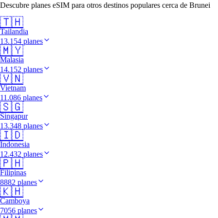
Descubre planes eSIM para otros destinos populares cerca de Brunei
🇹🇭
Tailandia
13.154 planes
🇲🇾
Malasia
14.152 planes
🇻🇳
Vietnam
11.086 planes
🇸🇬
Singapur
13.348 planes
🇮🇩
Indonesia
12.432 planes
🇵🇭
Filipinas
8882 planes
🇰🇭
Camboya
7056 planes