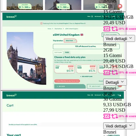
Brunei
2GB
15 Giorni
10,25 USD
/GB
20,49 USD
10% di scont
Vedi dettagli
Brunei
2GB
15 Giorni
20,49 USD
10,25 USD
/GB
10% di scont
Dettagli
Brunei
3GB
30 Giorni
9,33 USD
/GB
27,99 USD
10% di scont
Vedi dettagli
Brunei