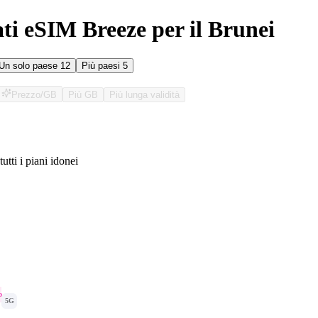
ati eSIM Breeze per il Brunei
Un solo paese
12
Più paesi
5
Prezzo/GB
Più GB
Più lunga validità
tutti i piani idonei
O
o
5G