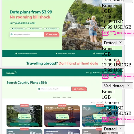
Brunei
1GB
7 Giorni
10,99 USD
10,99 USD
/GB
10% di scont
Dettagli
Brunei
1GB
1 Giorno
17,99 USD
/GB
17,99 USD
10% di scont
Vedi dettagli
Brunei
1GB
1 Giorno
17,99 USD
17,99 USD
/GB
10% di scont
Dettagli