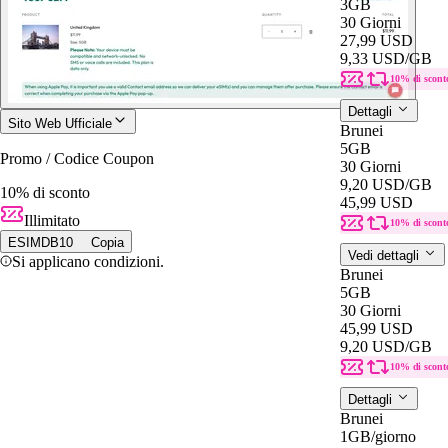
3GB
30 Giorni
27,99 USD
9,33 USD
/GB
10% di scont
Dettagli
Sito Web Ufficiale
Brunei
5GB
Promo / Codice Coupon
30 Giorni
9,20 USD
/GB
10% di sconto
45,99 USD
Illimitato
10% di scont
ESIMDB10
Copia
Vedi dettagli
Si applicano condizioni.
Brunei
5GB
30 Giorni
45,99 USD
9,20 USD
/GB
10% di scont
Dettagli
Brunei
1GB
/giorno