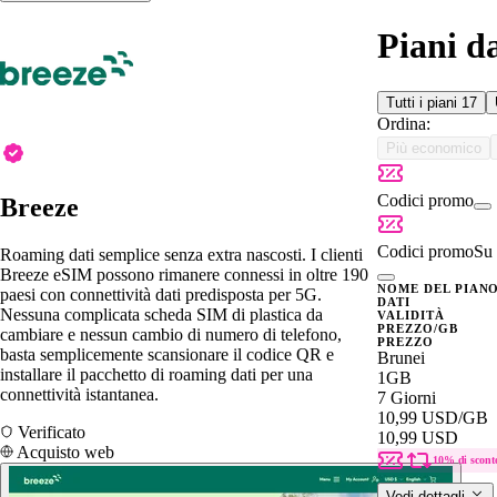
Piani d
Tutti i piani
17
Ordina:
Più economico
Codici promo
Breeze
Codici promo
Su 
Roaming dati semplice senza extra nascosti. I clienti
Breeze eSIM possono rimanere connessi in oltre 190
NOME DEL PIAN
paesi con connettività dati predisposta per 5G.
DATI
Nessuna complicata scheda SIM di plastica da
VALIDITÀ
PREZZO/GB
cambiare e nessun cambio di numero di telefono,
PREZZO
basta semplicemente scansionare il codice QR e
Brunei
installare il pacchetto di roaming dati per una
1GB
connettività istantanea.
7 Giorni
10,99 USD
/GB
Verificato
10,99 USD
Acquisto web
10% di scont
Vedi dettagli