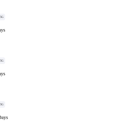
5G
ays
5G
ays
5G
Days