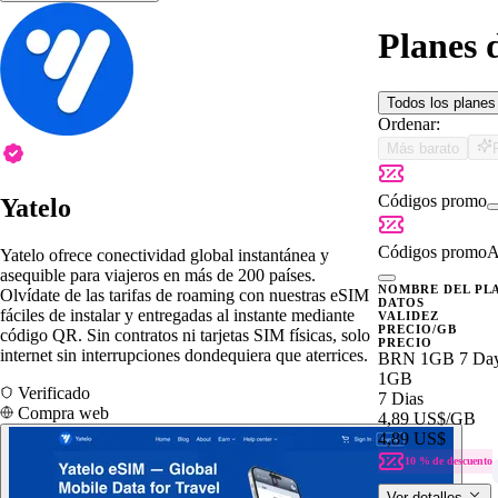
Planes 
Todos los plane
Ordenar:
Más barato
Códigos promo
Yatelo
Códigos promo
A
Yatelo ofrece conectividad global instantánea y
asequible para viajeros en más de 200 países.
NOMBRE DEL PL
Olvídate de las tarifas de roaming con nuestras eSIM
DATOS
fáciles de instalar y entregadas al instante mediante
VALIDEZ
PRECIO/GB
código QR. Sin contratos ni tarjetas SIM físicas, solo
PRECIO
internet sin interrupciones dondequiera que aterrices.
BRN 1GB 7 Da
1GB
Verificado
7 Dias
Compra web
4,89 US$
/GB
4,89 US$
10 % de descuento
Ver detalles