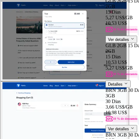
GLB 2GB 15 D
2GB
15 Dias
5,27 US$
/GB
10,53 US$
10 % de descuento
Ver detalles
GLB 2GB 15 D
2GB
15 Dias
10,53 US$
5,27 US$
/GB
10 % de descuento
Detalles
BRN 3GB 30 D
3GB
30 Dias
3,66 US$
/GB
10,98 US$
10 % de descuento
Ver detalles
BRN 3GB 30 D