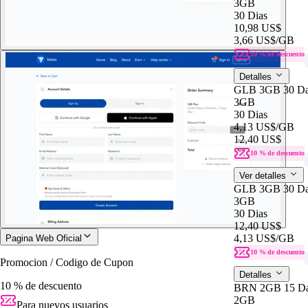
3GB
30 Dias
10,98 US$
3,66 US$
/GB
10 % de descuento
Detalles
GLB 3GB 30 D
3GB
30 Dias
4,13 US$
/GB
12,40 US$
10 % de descuento
Ver detalles
GLB 3GB 30 D
3GB
30 Dias
12,40 US$
4,13 US$
/GB
Pagina Web Oficial
10 % de descuento
Promocion / Codigo de Cupon
Detalles
10 % de descuento
BRN 2GB 15 D
2GB
Para nuevos usuarios