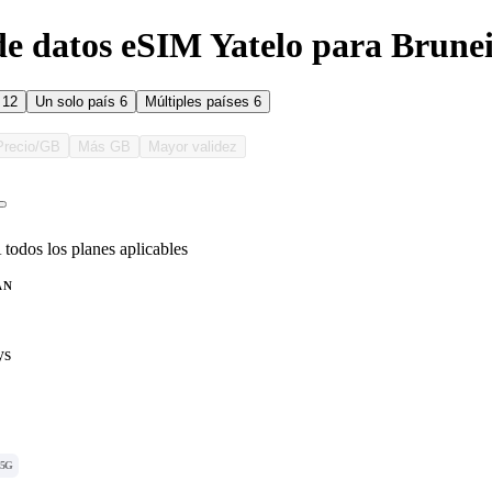
de datos eSIM Yatelo para Brune
s
12
Un solo país
6
Múltiples países
6
Precio/GB
Más GB
Mayor validez
 todos los planes aplicables
AN
ys
5G