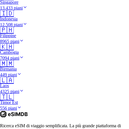
Singapore
13.433 piani
🇮🇩
Indonesia
12.508 piani
🇵🇭
Filippine
8965 piani
🇰🇭
Cambogia
7094 piani
🇲🇲
Birmania
449 piani
🇱🇦
Laos
4325 piani
🇹🇱
Timor Est
556 piani
Ricerca eSIM di viaggio semplificata. La più grande piattaforma di