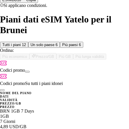
Si applicano condizioni.
Piani dati eSIM Yatelo per il
Brunei
Tutti i piani
12
Un solo paese
6
Più paesi
6
Ordina:
Più economico
Prezzo/GB
Più GB
Più lunga validità
Codici promo
Codici promo
Su tutti i piani idonei
NOME DEL PIANO
DATI
VALIDITÀ
PREZZO/GB
PREZZO
BRN 1GB 7 Days
1GB
7 Giorni
4,89 USD
/GB