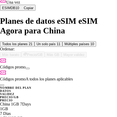
Una vez
ESIMDB10
Copiar
Planes de datos eSIM eSIM
Agora para China
Todos los planes
21
Un solo país
11
Múltiples países
10
Ordenar:
Más barato
Precio/GB
Más GB
Mayor validez
Códigos promo
Códigos promo
A todos los planes aplicables
NOMBRE DEL PLAN
DATOS
VALIDEZ
PRECIO/GB
PRECIO
China 1GB 7Days
1GB
7 Dias