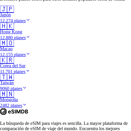
🇯🇵
Japón
12.274 planes
🇭🇰
Hong Kong
12.880 planes
🇲🇴
Macao
12.155 planes
🇰🇷
Corea del Sur
11.701 planes
🇹🇼
Taiwán
9060 planes
🇲🇳
Mongolia
2482 planes
La búsqueda de eSIM para viajes es sencilla. La mayor plataforma de
comparación de eSIM de viaje del mundo. Encuentra los mejores