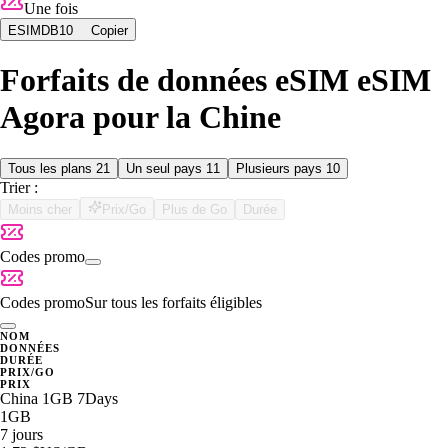
Une fois
ESIMDB10
Copier
Forfaits de données eSIM eSIM
Agora pour la Chine
Tous les plans
21
Un seul pays
11
Plusieurs pays
10
Trier :
Moins cher
Prix/Go
Plus de Go
Durée
Codes promo
Codes promo
Sur tous les forfaits éligibles
NOM
DONNÉES
DURÉE
PRIX/GO
PRIX
China 1GB 7Days
1GB
7 jours