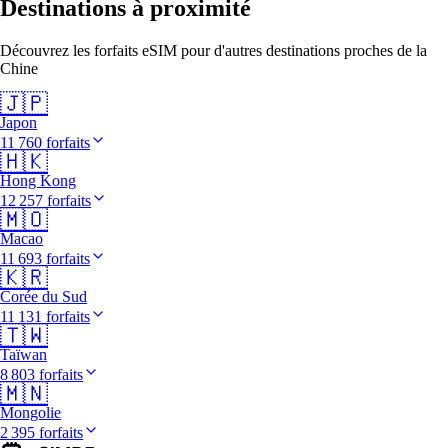
Destinations à proximité
Découvrez les forfaits eSIM pour d'autres destinations proches de la
Chine
🇯🇵
Japon
11 760 forfaits
🇭🇰
Hong Kong
12 257 forfaits
🇲🇴
Macao
11 693 forfaits
🇰🇷
Corée du Sud
11 131 forfaits
🇹🇼
Taïwan
8 803 forfaits
🇲🇳
Mongolie
2 395 forfaits