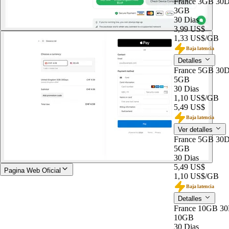
France 3GB 30D
3GB
30 Dias
3,99 US$
1,33 US$
/GB
Baja latencia
Detalles
France 5GB 30D
5GB
30 Dias
1,10 US$
/GB
5,49 US$
Baja latencia
Ver detalles
France 5GB 30D
5GB
30 Dias
5,49 US$
Pagina Web Oficial
1,10 US$
/GB
Baja latencia
Detalles
France 10GB 3
10GB
30 Dias