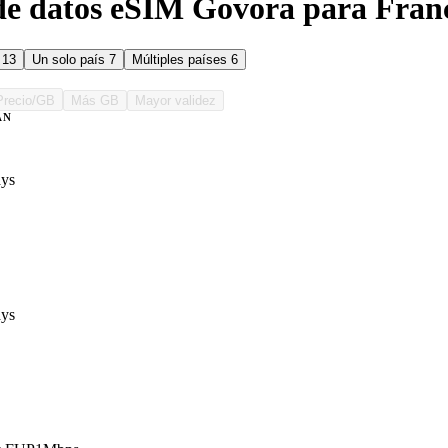
de datos eSIM Govora para Fran
s
13
Un solo país
7
Múltiples países
6
Precio/GB
Más GB
Mayor validez
AN
ys
ys