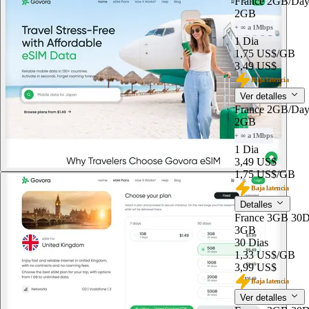
France 2GB/Da
2GB
+ ∞ a 1Mbps
1 Dia
1,75 US$
/GB
3,49 US$
Baja latencia
Ver detalles
France 2GB/Da
2GB
+ ∞ a 1Mbps
1 Dia
3,49 US$
1,75 US$
/GB
Baja latencia
Detalles
France 3GB 30D
3GB
30 Dias
1,33 US$
/GB
3,99 US$
Baja latencia
Ver detalles