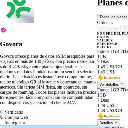
Planes 
Todos los plane
Ordenar:
Más barato
NOMBRE DEL PL
DATOS
VALIDEZ
Govora
PRECIO/GB
PRECIO
France 1GB 7Da
Govora ofrece planes de datos eSIM asequibles para
1GB
viajeros en más de 130 países, con precios desde tan
7 Dias
solo $1.49. Elige entre planes fijos flexibles u
1,49 US$
/GB
opciones de datos ilimitados con un sencillo selector
1,49 US$
diario. La activación es instantánea: compra online,
Baja latencia
recibe tu código QR al instante y conéctate en cuanto
Ver detalles
aterrices. Sin tarjeta SIM física, sin contratos, sin
France 1GB 7Da
cargos de roaming. Todos los planes incluyen precios
1GB
transparentes, fácil comprobación de compatibilidad
7 Dias
con dispositivos y atención al cliente 24/7.
1,49 US$
1,49 US$
/GB
Verificado
Baja latencia
Compra web
Sin registro
Detalles