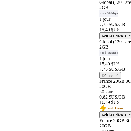
Global (120+ ar
2GB
+ ∞ à 384kbps
1 jour
7,75 $US
/GB
15,49 $US
Voir les détails
Global (120+ ar
2GB
+ ∞ à 384kbps
1 jour
15,49 $US
7,75 $US
/GB
Détails
France 20GB 3
20GB
30 jours
0,82 $US
/GB
16,49 $US
Faible latence
Voir les détails
France 20GB 3
20GB