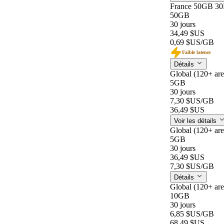
France 50GB 3
50GB
30 jours
34,49 $US
0,69 $US
/GB
Faible latence
Détails
Global (120+ ar
5GB
30 jours
7,30 $US
/GB
36,49 $US
Voir les détails
Global (120+ ar
5GB
30 jours
36,49 $US
7,30 $US
/GB
Détails
Global (120+ ar
10GB
30 jours
6,85 $US
/GB
68,49 $US