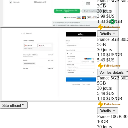
France 3GB 30D
3GB
30 jours
3,99 $US
1,33 $US
/GB
Faible latence
Détails
France 5GB 30D
5GB
30 jours
1,10 $US
/GB
5,49 $US
Faible latence
Voir les détails
France 5GB 30D
5GB
30 jours
5,49 $US
1,10 $US
/GB
Faible latence
Site officiel
Détails
France 10GB 3
10GB
30 jours