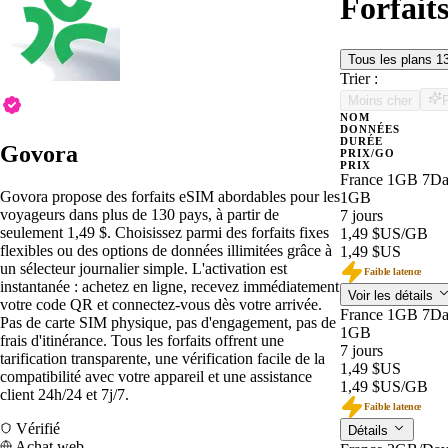
Forfait
Tous les plans
1
Trier :
Moins cher
NOM
DONNÉES
DURÉE
Govora
PRIX/GO
PRIX
France 1GB 7Da
Govora propose des forfaits eSIM abordables pour les
1GB
voyageurs dans plus de 130 pays, à partir de
7 jours
seulement 1,49 $. Choisissez parmi des forfaits fixes
1,49 $US
/GB
flexibles ou des options de données illimitées grâce à
1,49 $US
un sélecteur journalier simple. L'activation est
Faible latence
instantanée : achetez en ligne, recevez immédiatement
Voir les détails
votre code QR et connectez-vous dès votre arrivée.
France 1GB 7Da
Pas de carte SIM physique, pas d'engagement, pas de
1GB
frais d'itinérance. Tous les forfaits offrent une
7 jours
tarification transparente, une vérification facile de la
1,49 $US
compatibilité avec votre appareil et une assistance
1,49 $US
/GB
client 24h/24 et 7j/7.
Faible latence
Vérifié
Détails
Achat web