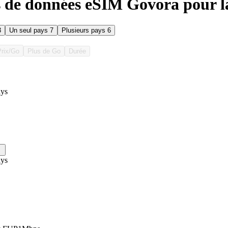
s de données eSIM Govora pour l
3
Un seul pays
7
Plusieurs pays
6
Prix/Go
Plus de Go
Durée
ys
ys