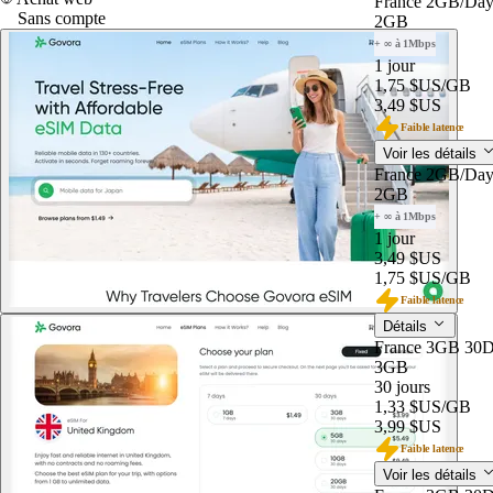
France 2GB/Da
Sans compte
2GB
+ ∞ à 1Mbps
1 jour
1,75 $US
/GB
3,49 $US
Faible latence
Voir les détails
France 2GB/Da
2GB
+ ∞ à 1Mbps
1 jour
3,49 $US
1,75 $US
/GB
Faible latence
Détails
France 3GB 30D
3GB
30 jours
1,33 $US
/GB
3,99 $US
Faible latence
Voir les détails