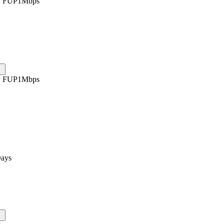
y FUP1Mbps
y FUP1Mbps
ays