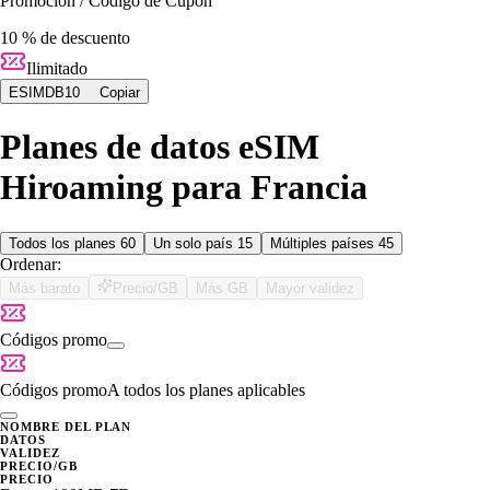
Promocion / Codigo de Cupon
10 % de descuento
Ilimitado
ESIMDB10
Copiar
Planes de datos eSIM
Hiroaming para Francia
Todos los planes
60
Un solo país
15
Múltiples países
45
Ordenar:
Más barato
Precio/GB
Más GB
Mayor validez
Códigos promo
Códigos promo
A todos los planes aplicables
NOMBRE DEL PLAN
DATOS
VALIDEZ
PRECIO/GB
PRECIO