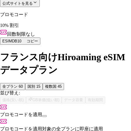
公式サイトを見る
プロモコード
10% 割引
回数制限なし
ESIMDB10
コピー
フランス向けHiroaming eSIM
データプラン
全プラン
60
国別
15
複数国
45
並び替え:
価格(安い順)
GB単価(低い順)
データ容量
有効期間
プロモコードを適用
プロモコードを適用
対象の全プランに即座に適用