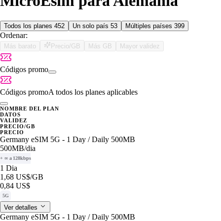
MicroEsim para Alemania
Todos los planes
452
Un solo país
53
Múltiples países
399
Ordenar:
Más barato
Precio/GB
Más GB
Mayor validez
Códigos promo
Códigos promo
A todos los planes aplicables
NOMBRE DEL PLAN
DATOS
VALIDEZ
PRECIO/GB
PRECIO
Germany eSIM 5G - 1 Day / Daily 500MB
500MB
/dia
+ ∞ a 128kbps
1 Dia
1,68 US$
/GB
0,84 US$
5G
Ver detalles
Germany eSIM 5G - 1 Day / Daily 500MB