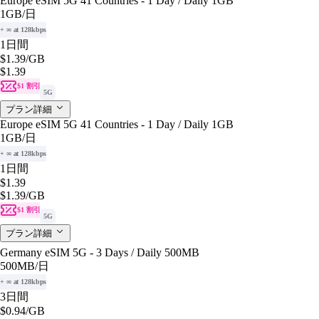
Europe eSIM 5G 41 Countries - 1 Day / Daily 1GB
1GB
/日
+ ∞ at 128kbps
1日間
$1.39
/GB
$1.39
$1 割引
5G
プラン詳細
Europe eSIM 5G 41 Countries - 1 Day / Daily 1GB
1GB
/日
+ ∞ at 128kbps
1日間
$1.39
$1.39
/GB
$1 割引
5G
プラン詳細
Germany eSIM 5G - 3 Days / Daily 500MB
500MB
/日
+ ∞ at 128kbps
3日間
$0.94
/GB