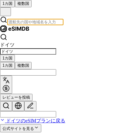
1カ国
複数国
ドイツ
1カ国
1カ国
複数国
レビューを投稿
ドイツのeSIMプランに戻る
公式サイトを見る