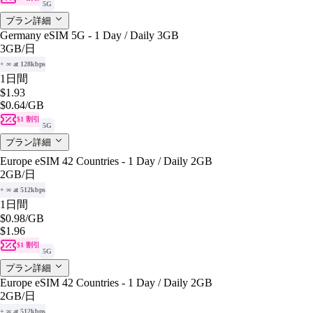
5G
プラン詳細
Germany eSIM 5G - 1 Day / Daily 3GB
3GB
/日
+ ∞ at 128kbps
1日間
$1.93
$0.64
/GB
$1 割引
5G
プラン詳細
Europe eSIM 42 Countries - 1 Day / Daily 2GB
2GB
/日
+ ∞ at 512kbps
1日間
$0.98
/GB
$1.96
$1 割引
5G
プラン詳細
Europe eSIM 42 Countries - 1 Day / Daily 2GB
2GB
/日
+ ∞ at 512kbps