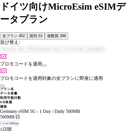
ドイツ向けMicroEsim eSIMデ
ータプラン
全プラン
452
国別
53
複数国
399
並び替え:
価格(安い順)
GB単価(低い順)
データ容量
有効期間
プロモコードを適用
プロモコードを適用
対象の全プランに即座に適用
プラン名
データ容量
利用可能日数
GB単価
価格
Germany eSIM 5G - 1 Day / Daily 500MB
500MB
/日
+ ∞ at 128kbps
1日間