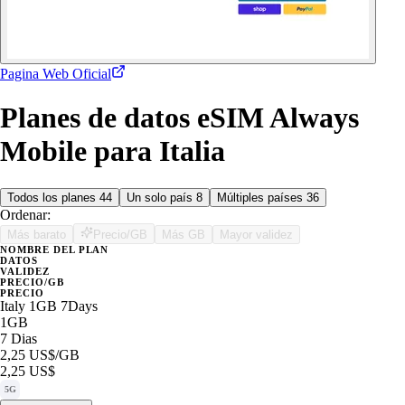
Pagina Web Oficial
Planes de datos eSIM Always
Mobile para Italia
Todos los planes
44
Un solo país
8
Múltiples países
36
Ordenar:
Más barato
Precio/GB
Más GB
Mayor validez
NOMBRE DEL PLAN
DATOS
VALIDEZ
PRECIO/GB
PRECIO
Italy 1GB 7Days
1GB
7 Dias
2,25 US$
/GB
2,25 US$
5G