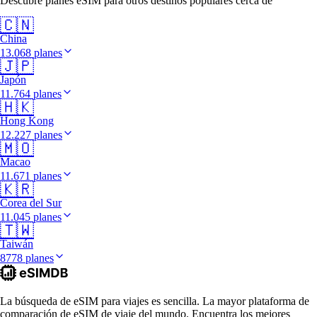
Descubre planes eSIM para otros destinos populares cerca de
🇨🇳
China
13.068 planes
🇯🇵
Japón
11.764 planes
🇭🇰
Hong Kong
12.227 planes
🇲🇴
Macao
11.671 planes
🇰🇷
Corea del Sur
11.045 planes
🇹🇼
Taiwán
8778 planes
La búsqueda de eSIM para viajes es sencilla. La mayor plataforma de
comparación de eSIM de viaje del mundo. Encuentra los mejores