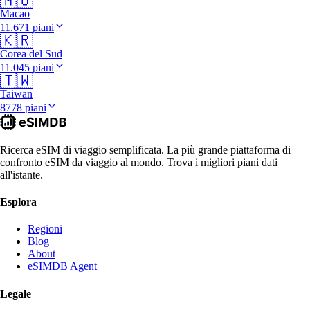
🇲🇴
Macao
11.671 piani
🇰🇷
Corea del Sud
11.045 piani
🇹🇼
Taiwan
8778 piani
Ricerca eSIM di viaggio semplificata. La più grande piattaforma di
confronto eSIM da viaggio al mondo. Trova i migliori piani dati
all'istante.
Esplora
Regioni
Blog
About
eSIMDB Agent
Legale