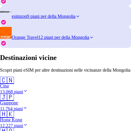
esimzon
9 piani per della Mongolia
Orange Travel
12 piani per della Mongolia
Destinazioni vicine
Scopri piani eSIM per altre destinazioni nelle vicinanze della Mongolia
🇨🇳
Cina
13.068 piani
🇯🇵
Giappone
11.764 piani
🇭🇰
Hong Kong
12.227 piani