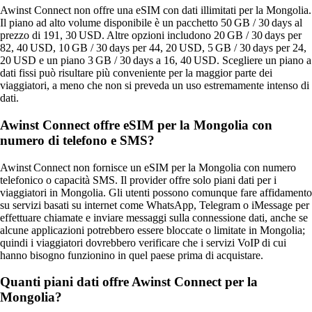
Awinst Connect non offre una eSIM con dati illimitati per la Mongolia.
Il piano ad alto volume disponibile è un pacchetto 50 GB / 30 days al
prezzo di 191, 30 USD. Altre opzioni includono 20 GB / 30 days per
82, 40 USD, 10 GB / 30 days per 44, 20 USD, 5 GB / 30 days per 24,
20 USD e un piano 3 GB / 30 days a 16, 40 USD. Scegliere un piano a
dati fissi può risultare più conveniente per la maggior parte dei
viaggiatori, a meno che non si preveda un uso estremamente intenso di
dati.
Awinst Connect offre eSIM per la Mongolia con
numero di telefono e SMS?
Awinst Connect non fornisce un eSIM per la Mongolia con numero
telefonico o capacità SMS. Il provider offre solo piani dati per i
viaggiatori in Mongolia. Gli utenti possono comunque fare affidamento
su servizi basati su internet come WhatsApp, Telegram o iMessage per
effettuare chiamate e inviare messaggi sulla connessione dati, anche se
alcune applicazioni potrebbero essere bloccate o limitate in Mongolia;
quindi i viaggiatori dovrebbero verificare che i servizi VoIP di cui
hanno bisogno funzionino in quel paese prima di acquistare.
Quanti piani dati offre Awinst Connect per la
Mongolia?