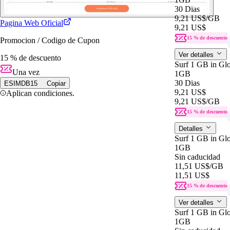
30 Dias
9,21 US$
/GB
Pagina Web Oficial
9,21 US$
15 % de descuento
Promocion / Codigo de Cupon
Ver detalles
15 % de descuento
Surf 1 GB in Glo
Una vez
1GB
30 Dias
ESIMDB15
Copiar
9,21 US$
Aplican condiciones.
9,21 US$
/GB
15 % de descuento
Detalles
Surf 1 GB in Gl
1GB
Sin caducidad
11,51 US$
/GB
11,51 US$
15 % de descuento
Ver detalles
Surf 1 GB in Gl
1GB