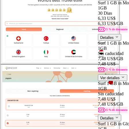
Surf 1 GB in Mon
1GB
30 Dias
6,33 US$
6,33 US$
/GB
15 % de descuento
Detalles
Surf 1 GB in Mo
1GB
Sin caducidad
7,48 US$
/GB
7,48 US$
15 % de descuento
Ver detalles
Surf 1 GB in Mo
1GB
Sin caducidad
7,48 US$
7,48 US$
/GB
15 % de descuento
Detalles
Surf 1 GB in Glo
1GB