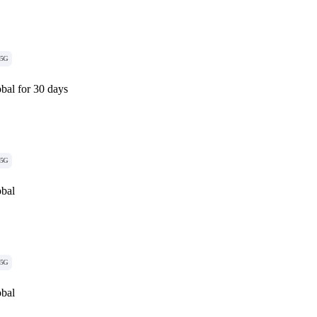
5G
bal for 30 days
5G
obal
5G
obal