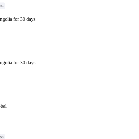
5G
golia for 30 days
golia for 30 days
obal
5G