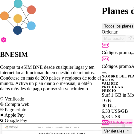
Planes
Todos los plane
Ordenar:
Más barato
Códigos promo
BNESIM
Códigos promo
A
Compra tu eSIM BNE desde cualquier lugar y ten
Internet local funcionando en cuestión de minutos.
NOMBRE DEL PL
Conéctese en más de 200 países y regiones de todo el
DATOS
mundo. Activa un plan diario o mensual, u obtén
VALIDEZ
PRECIO/GB
datos móviles de pago por uso sin vencimiento.
PRECIO
Surf 1 GB in Mon
Verificado
1GB
Compra web
30 Dias
Pago cripto
6,33 US$
/GB
Apple Pay
6,33 US$
Google Pay
15 % de descuento
Ver detalles