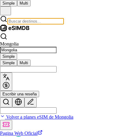
Simple
Multi
Mongolia
Simple
Simple
Multi
Escribir una reseña
Volver a planes eSIM de Mongolia
Pagina Web Oficial