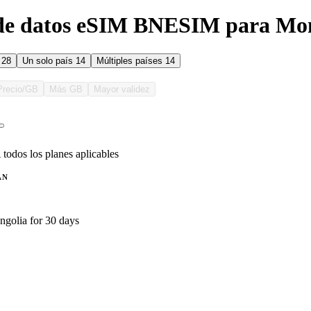
 de datos eSIM BNESIM para Mo
s
28
Un solo país
14
Múltiples países
14
Precio/GB
Más GB
Mayor validez
 todos los planes aplicables
AN
golia for 30 days