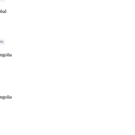
obal
5G
ngolia
ngolia