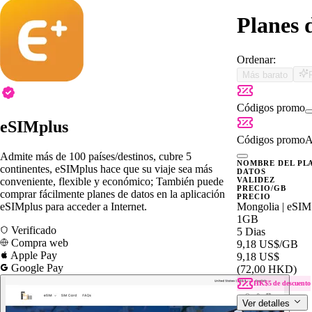
Planes 
Ordenar:
Más barato
Códigos promo
eSIMplus
Códigos promo
A
Admite más de 100 países/destinos, cubre 5
NOMBRE DEL PL
continentes, eSIMplus hace que su viaje sea más
DATOS
conveniente, flexible y económico; También puede
VALIDEZ
PRECIO/GB
comprar fácilmente planes de datos en la aplicación
PRECIO
eSIMplus para acceder a Internet.
Mongolia | eSIM
1GB
Verificado
5 Dias
Compra web
9,18 US$
/GB
Apple Pay
9,18 US$
Google Pay
(72,00 HKD)
HK$5 de descuento
Ver detalles