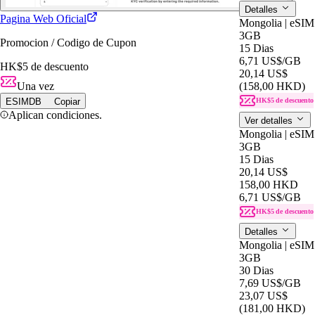
Detalles
Pagina Web Oficial
Mongolia | eSIM
3GB
Promocion / Codigo de Cupon
15 Dias
6,71 US$
/GB
HK$5 de descuento
20,14 US$
Una vez
(158,00 HKD)
ESIMDB
Copiar
HK$5 de descuento
Aplican condiciones.
Ver detalles
Mongolia | eSIM
3GB
15 Dias
20,14 US$
158,00 HKD
6,71 US$
/GB
HK$5 de descuento
Detalles
Mongolia | eSIM
3GB
30 Dias
7,69 US$
/GB
23,07 US$
(181,00 HKD)