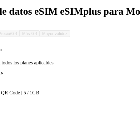
de datos eSIM eSIMplus para Mo
Precio/GB
Más GB
Mayor validez
 todos los planes aplicables
AN
 QR Code | 5 / 1GB