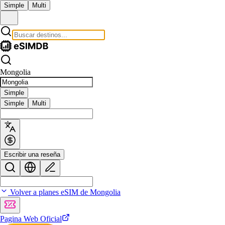
Simple
Multi
Mongolia
Simple
Simple
Multi
Escribir una reseña
Volver a planes eSIM de Mongolia
Pagina Web Oficial