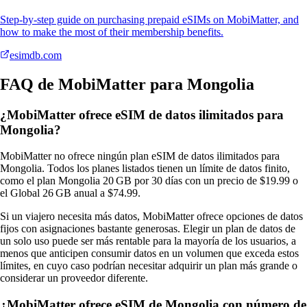
Step-by-step guide on purchasing prepaid eSIMs on MobiMatter, and
how to make the most of their membership benefits.
esimdb.com
FAQ de MobiMatter para Mongolia
¿MobiMatter ofrece eSIM de datos ilimitados para
Mongolia?
MobiMatter no ofrece ningún plan eSIM de datos ilimitados para
Mongolia. Todos los planes listados tienen un límite de datos finito,
como el plan Mongolia 20 GB por 30 días con un precio de $19.99 o
el Global 26 GB anual a $74.99.
Si un viajero necesita más datos, MobiMatter ofrece opciones de datos
fijos con asignaciones bastante generosas. Elegir un plan de datos de
un solo uso puede ser más rentable para la mayoría de los usuarios, a
menos que anticipen consumir datos en un volumen que exceda estos
límites, en cuyo caso podrían necesitar adquirir un plan más grande o
considerar un proveedor diferente.
¿MobiMatter ofrece eSIM de Mongolia con número de