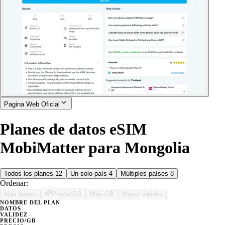
Pagina Web Oficial
Planes de datos eSIM
MobiMatter para Mongolia
Todos los planes
12
Un solo país
4
Múltiples países
8
Ordenar:
Más barato
Precio/GB
Más GB
Mayor validez
NOMBRE DEL PLAN
DATOS
VALIDEZ
PRECIO/GB