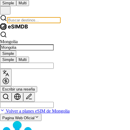
Simple
Multi
Mongolia
Simple
Simple
Multi
Escribir una reseña
Volver a planes eSIM de Mongolia
Pagina Web Oficial