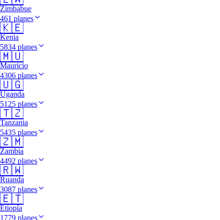
Zimbabue
461 planes
🇰🇪
Kenia
5834 planes
🇲🇺
Mauricio
4306 planes
🇺🇬
Uganda
5125 planes
🇹🇿
Tanzania
5435 planes
🇿🇲
Zambia
4492 planes
🇷🇼
Ruanda
3087 planes
🇪🇹
Etiopía
1779 planes