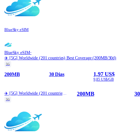
BlueSky eSIM
·
BlueSky eSIM
✈️ [5G] Worldwide (201 countries) Best Coverage (200MB/30d)
5G
1,97 US$
200MB
30 Dias
9,85 US$/GB
200MB
30
✈️ [5G] Worldwide (201 countries) Best Coverage (200MB/30d)
5G