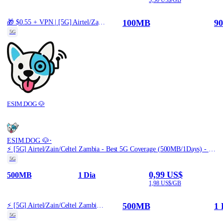
100MB
90
🎁 $0.55 + VPN | [5G] Airtel/Zain/Celtel Zambia - Best 5G Coverage (100MB/90Days) - Black route
5G
ESIM.DOG 🐶
·
ESIM.DOG 🐶
⚡️ [5G] Airtel/Zain/Celtel Zambia - Best 5G Coverage (500MB/1Days) - Black route
5G
0,99 US$
500MB
1 Dia
1,98 US$/GB
500MB
1 
⚡️ [5G] Airtel/Zain/Celtel Zambia - Best 5G Coverage (500MB/1Days) - Black route
5G