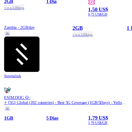
2GB
1 Dia
+ ∞ a 128kbps
1,50 US$
0,75 US$/GB
2GB
1 
Zambia - 2GB/day
5G
+ ∞ a 128kbps
Superalink
·
ESIM.DOG 🐶
⚡️ [5G] Global (202 countries) - Best 5G Coverage (1GB/5Days) - Yellow route
5G
1,79 US$
1GB
5 Dias
1,79 US$/GB