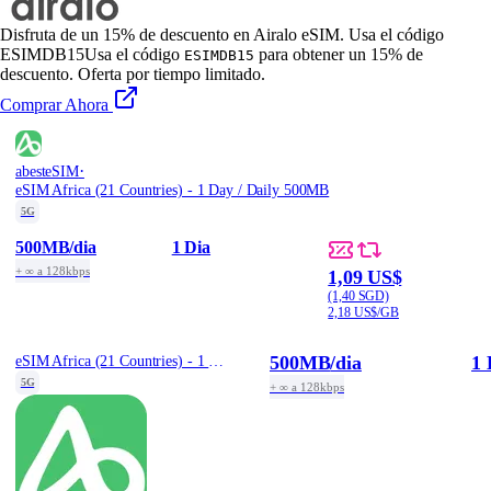
Disfruta de un 15% de descuento en Airalo eSIM. Usa el código
ESIMDB15
Usa el código
para obtener un 15% de
ESIMDB15
descuento. Oferta por tiempo limitado.
Comprar Ahora
·
abesteSIM
eSIM Africa (21 Countries) - 1 Day / Daily 500MB
5G
500MB
/dia
1 Dia
+ ∞ a 128kbps
1,09 US$
(1,40 SGD)
2,18 US$/GB
500MB
/dia
1 
eSIM Africa (21 Countries) - 1 Day / Daily 500MB
5G
+ ∞ a 128kbps