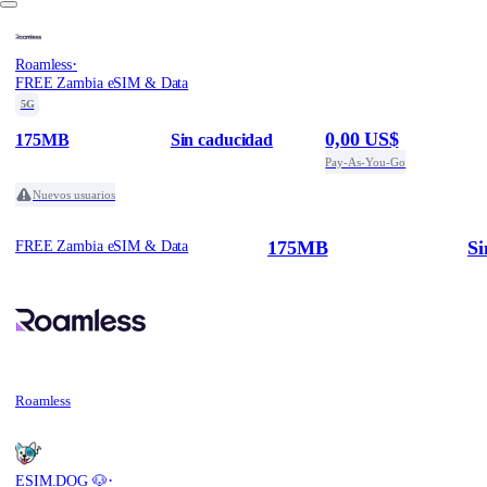
·
Roamless
FREE Zambia eSIM & Data
5G
0,00 US$
175MB
Sin caducidad
Pay-As-You-Go
Nuevos usuarios
175MB
Si
FREE Zambia eSIM & Data
Roamless
·
ESIM.DOG 🐶