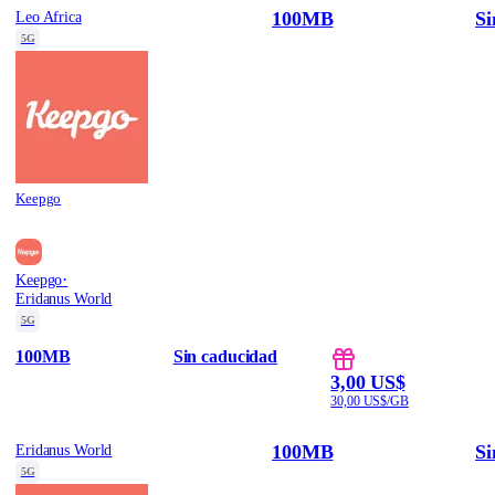
100MB
Si
Leo Africa
5G
Keepgo
·
Keepgo
Eridanus World
5G
100MB
Sin caducidad
3,00 US$
30,00 US$/GB
100MB
Si
Eridanus World
5G