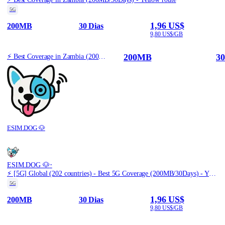
5G
1,96 US$
200MB
30 Dias
9,80 US$/GB
200MB
30
⚡️ Best Coverage in Zambia (200MB/30Days) - Yellow route
ESIM.DOG 🐶
·
ESIM.DOG 🐶
⚡️ [5G] Global (202 countries) - Best 5G Coverage (200MB/30Days) - Yellow route
5G
1,96 US$
200MB
30 Dias
9,80 US$/GB