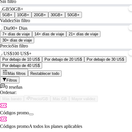
Sin filtro
0GB
50GB+
5GB+
10GB+
20GB+
30GB+
50GB+
Validez
Sin filtro
1 Dia
90+ Dias
7+ días de viaje
14+ días de viaje
21+ días de viaje
30+ días de viaje
Precio
Sin filtro
0 US$
100 US$+
Por debajo de 10 US$
Por debajo de 20 US$
Por debajo de 30 US$
Por debajo de 40 US$
Más filtros
Restablecer todo
Filtros
0 reseñas
Ordenar:
Más barato
Precio/GB
Más GB
Mayor validez
Códigos promo
Códigos promo
A todos los planes aplicables