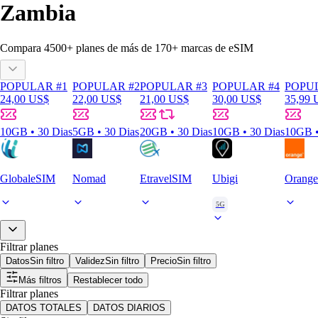
Zambia
Compara
4500
+ planes de más de
170+
marcas de eSIM
POPULAR #1
POPULAR #2
POPULAR #3
POPULAR #4
POPU
24,00 US$
22,00 US$
21,00 US$
30,00 US$
35,99 
10GB • 30 Dias
5GB • 30 Dias
20GB • 30 Dias
10GB • 30 Dias
10GB •
GlobaleSIM
Nomad
EtravelSIM
Ubigi
Orange
5G
Filtrar planes
Datos
Sin filtro
Validez
Sin filtro
Precio
Sin filtro
Más filtros
Restablecer todo
Filtrar planes
DATOS TOTALES
DATOS DIARIOS