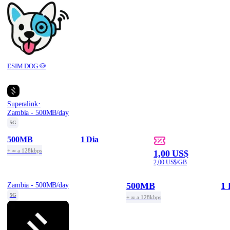
ESIM.DOG 🐶
·
Superalink
Zambia - 500MB/day
5G
500MB
1 Dia
+ ∞ a 128kbps
1,00 US$
2,00 US$/GB
500MB
1 
Zambia - 500MB/day
5G
+ ∞ a 128kbps