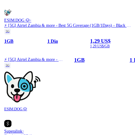
·
ESIM.DOG 🐶
⚡️ [5G] Airtel Zambia & more - Best 5G Coverage (1GB/1Days) - Black route
5G
1,29 US$
1GB
1 Dia
1,29 US$/GB
1GB
1 
⚡️ [5G] Airtel Zambia & more - Best 5G Coverage (1GB/1Days) - Black route
5G
ESIM.DOG 🐶
·
Superalink