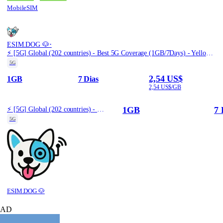
MobileSIM
·
ESIM.DOG 🐶
⚡️ [5G] Global (202 countries) - Best 5G Coverage (1GB/7Days) - Yellow route
5G
2,54 US$
1GB
7 Dias
2,54 US$/GB
1GB
7 
⚡️ [5G] Global (202 countries) - Best 5G Coverage (1GB/7Days) - Yellow route
5G
ESIM.DOG 🐶
AD