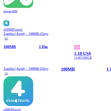
abesteSIM
·
eSIM4Travel
Zambia (Airtel) - 100MB/1Days
5G
100MB
1 Dia
1,10 US$
11,00 US$/GB
100MB
1 
Zambia (Airtel) - 100MB/1Days
5G
eSIM4Travel