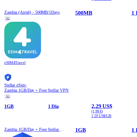
500MB
1 
Zambia (Airtel) - 500MB/1Days
5G
eSIM4Travel
·
Stellar eSim
Zambia 1GB/Day + Free Stellar VPN
5G
2,29 US$
1GB
1 Dia
(1,99 €)
2,29 US$/GB
1GB
1 
Zambia 1GB/Day + Free Stellar VPN