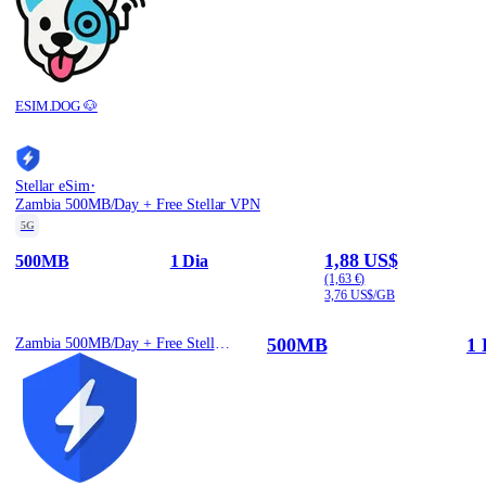
ESIM.DOG 🐶
·
Stellar eSim
Zambia 500MB/Day + Free Stellar VPN
5G
1,88 US$
500MB
1 Dia
(1,63 €)
3,76 US$/GB
500MB
1 
Zambia 500MB/Day + Free Stellar VPN