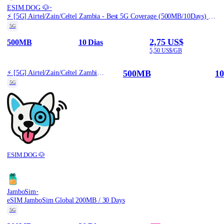
·
ESIM.DOG 🐶
⚡️ [5G] Airtel/Zain/Celtel Zambia - Best 5G Coverage (500MB/10Days) - Black route
5G
2,75 US$
500MB
10 Dias
5,50 US$/GB
500MB
10
⚡️ [5G] Airtel/Zain/Celtel Zambia - Best 5G Coverage (500MB/10Days) - Black route
5G
ESIM.DOG 🐶
·
JamboSim
eSIM JamboSim Global 200MB / 30 Days
5G