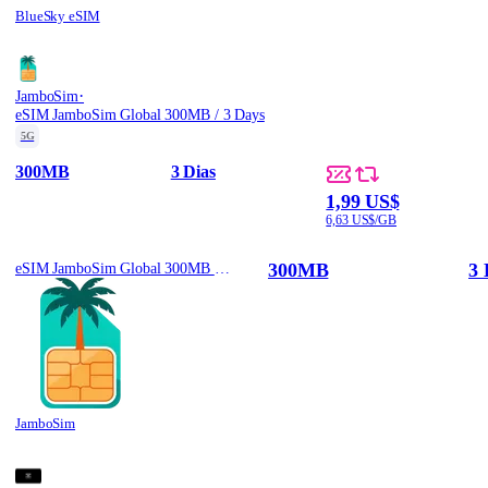
BlueSky eSIM
·
JamboSim
eSIM JamboSim Global 300MB / 3 Days
5G
300MB
3 Dias
1,99 US$
6,63 US$/GB
300MB
3 
eSIM JamboSim Global 300MB / 3 Days
JamboSim