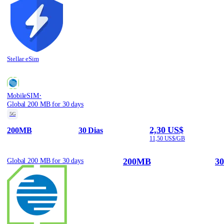
Stellar eSim
·
MobileSIM
Global 200 MB for 30 days
5G
2,30 US$
200MB
30 Dias
11,50 US$/GB
200MB
30
Global 200 MB for 30 days