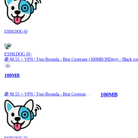
ESIM.DOG 🐶
·
ESIM.DOG 🐶
🎁 $0.55 + VPN | Tigo Rwanda - Best Coverage (100MB/30Days) - Black ro
5G
100MB
100MB
🎁 $0.55 + VPN | Tigo Rwanda - Best Coverage (100MB/30Days) - Black route
ESIM.DOG 🐶