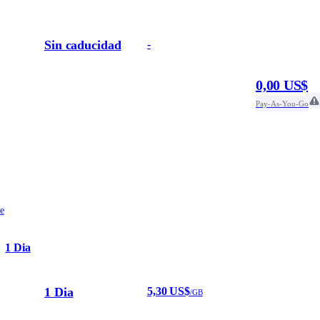
Sin caducidad
-
0,00 US$
Pay-As-You-Go
e
1 Dia
1 Dia
5,30 US$
/GB