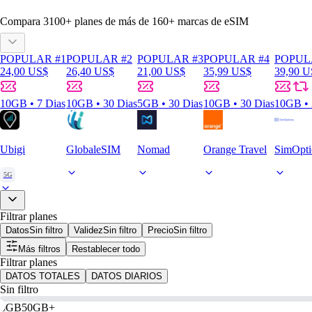
Compara
3100
+ planes de más de
160+
marcas de eSIM
POPULAR #1
POPULAR #2
POPULAR #3
POPULAR #4
POPUL
24,00 US$
26,40 US$
21,00 US$
35,99 US$
39,90 U
10GB • 7 Dias
10GB • 30 Dias
5GB • 30 Dias
10GB • 30 Dias
10GB • 
Ubigi
GlobaleSIM
Nomad
Orange Travel
SimOpti
5G
Filtrar planes
Datos
Sin filtro
Validez
Sin filtro
Precio
Sin filtro
Más filtros
Restablecer todo
Filtrar planes
DATOS TOTALES
DATOS DIARIOS
Sin filtro
0GB
50GB+