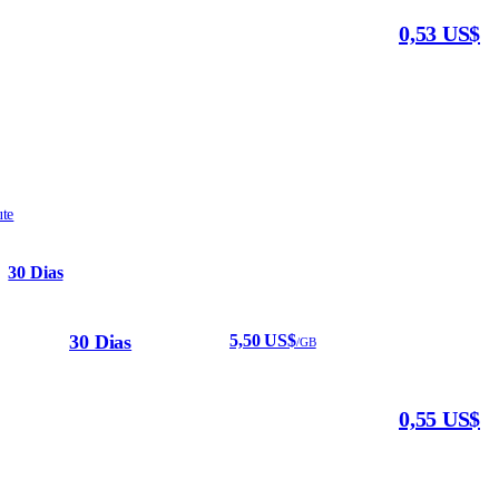
0,53 US$
ute
30 Dias
30 Dias
5,50 US$
/GB
0,55 US$