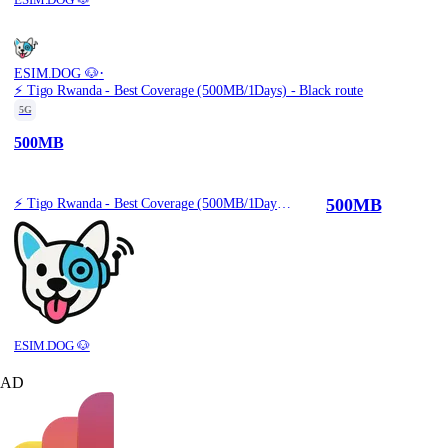
·
ESIM.DOG 🐶
⚡️ Tigo Rwanda - Best Coverage (500MB/1Days) - Black route
5G
500MB
500MB
⚡️ Tigo Rwanda - Best Coverage (500MB/1Days) - Black route
ESIM.DOG 🐶
AD