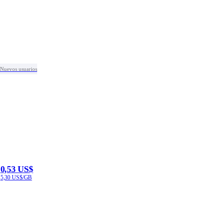
Nuevos usuarios
0,53 US$
5,30 US$/GB