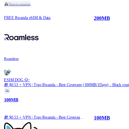
Nuevos usuarios
200MB
FREE Rwanda eSIM & Data
Roamless
·
ESIM.DOG 🐶
🎁 $0.53 + VPN | Tigo Rwanda - Best Coverage (100MB/1Days) - Black rout
5G
100MB
100MB
🎁 $0.53 + VPN | Tigo Rwanda - Best Coverage (100MB/1Days) - Black route