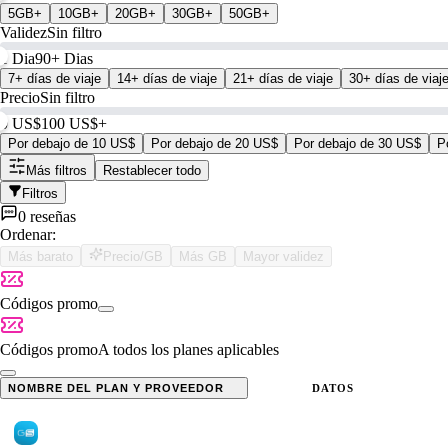
5GB+
10GB+
20GB+
30GB+
50GB+
Validez
Sin filtro
1 Dia
90+ Dias
7+ días de viaje
14+ días de viaje
21+ días de viaje
30+ días de viaj
Precio
Sin filtro
0 US$
100 US$+
Por debajo de 10 US$
Por debajo de 20 US$
Por debajo de 30 US$
P
Más filtros
Restablecer todo
Filtros
0 reseñas
Ordenar:
Más barato
Precio/GB
Más GB
Mayor validez
Códigos promo
Códigos promo
A todos los planes aplicables
NOMBRE DEL PLAN Y PROVEEDOR
DATOS