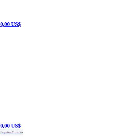
0,00 US$
0,00 US$
Pay-As-You-Go