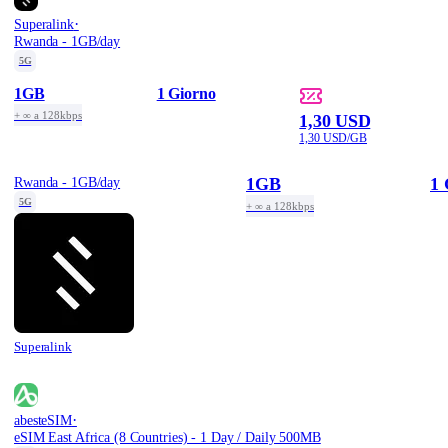
·
Superalink
Rwanda - 1GB/day
5G
1GB
1 Giorno
+ ∞ a 128kbps
1,30 USD
1,30 USD/GB
1GB
1 
Rwanda - 1GB/day
5G
+ ∞ a 128kbps
Superalink
·
abesteSIM
eSIM East Africa (8 Countries) - 1 Day / Daily 500MB