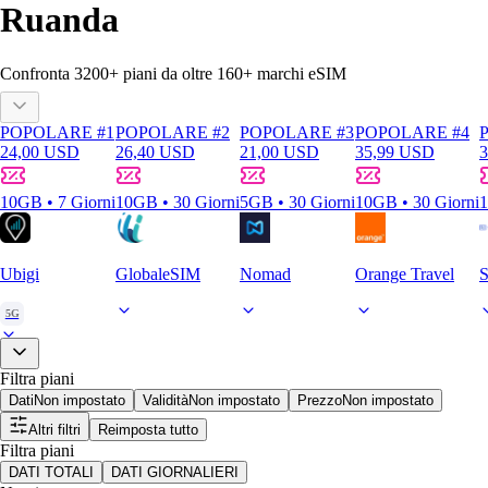
Ruanda
Confronta
3200
+ piani da oltre
160+
marchi eSIM
POPOLARE #1
POPOLARE #2
POPOLARE #3
POPOLARE #4
24,00 USD
26,40 USD
21,00 USD
35,99 USD
10GB • 7 Giorni
10GB • 30 Giorni
5GB • 30 Giorni
10GB • 30 Giorni
1
Ubigi
GlobaleSIM
Nomad
Orange Travel
S
5G
Filtra piani
Dati
Non impostato
Validità
Non impostato
Prezzo
Non impostato
Altri filtri
Reimposta tutto
Filtra piani
DATI TOTALI
DATI GIORNALIERI