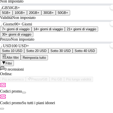
Non impostato
0GB
50GB+
5GB+
10GB+
20GB+
30GB+
50GB+
Validità
Non impostato
1 Giorno
90+ Giorni
7+ giorni di viaggio
14+ giorni di viaggio
21+ giorni di viaggio
30+ giorni di viaggio
Prezzo
Non impostato
0 USD
100 USD+
Sotto 10 USD
Sotto 20 USD
Sotto 30 USD
Sotto 40 USD
Altri filtri
Reimposta tutto
Filtri
0 recensioni
Ordina:
Più economico
Prezzo/GB
Più GB
Più lunga validità
Codici promo
Codici promo
Su tutti i piani idonei