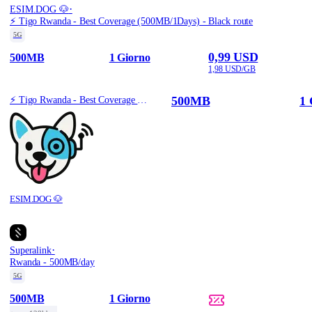
·
ESIM.DOG 🐶
⚡️ Tigo Rwanda - Best Coverage (500MB/1Days) - Black route
5G
0,99 USD
500MB
1 Giorno
1,98 USD/GB
500MB
1 
⚡️ Tigo Rwanda - Best Coverage (500MB/1Days) - Black route
ESIM.DOG 🐶
·
Superalink
Rwanda - 500MB/day
5G
500MB
1 Giorno