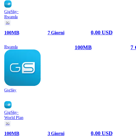
·
GigSky
Rwanda
5G
0,00 USD
100MB
7 Giorni
100MB
7 
Rwanda
GigSky
·
GigSky
World Plan
5G
0,00 USD
100MB
3 Giorni