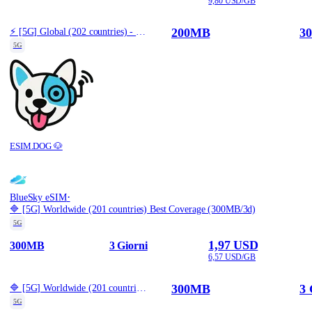
9,80 USD/GB
200MB
30
⚡️ [5G] Global (202 countries) - Best 5G Coverage (200MB/30Days) - Yellow route
5G
ESIM.DOG 🐶
·
BlueSky eSIM
🔷 [5G] Worldwide (201 countries) Best Coverage (300MB/3d)
5G
1,97 USD
300MB
3 Giorni
6,57 USD/GB
300MB
3 
🔷 [5G] Worldwide (201 countries) Best Coverage (300MB/3d)
5G