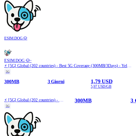
ESIM.DOG 🐶
·
ESIM.DOG 🐶
⚡️ [5G] Global (202 countries) - Best 5G Coverage (300MB/3Days) - Yellow route
5G
1,79 USD
300MB
3 Giorni
5,97 USD/GB
300MB
3 
⚡️ [5G] Global (202 countries) - Best 5G Coverage (300MB/3Days) - Yellow route
5G