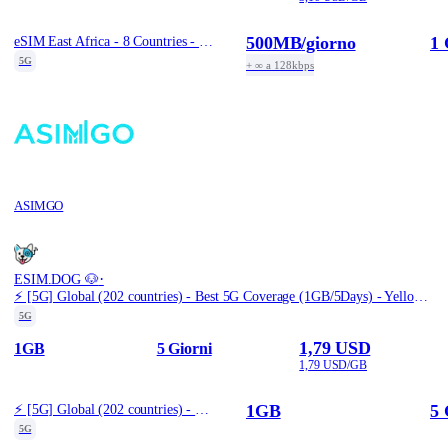
500MB
/giorno
1 
eSIM East Africa - 8 Countries - 1 Day / Daily 500MB
5G
+ ∞ a 128kbps
ASIMGO
·
ESIM.DOG 🐶
⚡️ [5G] Global (202 countries) - Best 5G Coverage (1GB/5Days) - Yellow route
5G
1,79 USD
1GB
5 Giorni
1,79 USD/GB
1GB
5 
⚡️ [5G] Global (202 countries) - Best 5G Coverage (1GB/5Days) - Yellow route
5G