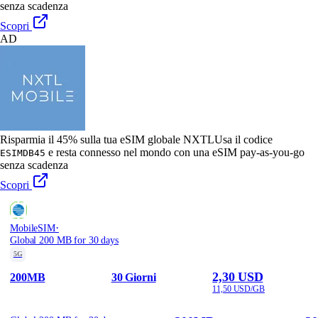
senza scadenza
Scopri
AD
Risparmia il 45% sulla tua eSIM globale NXTL
Usa il codice
e resta connesso nel mondo con una eSIM pay-as-you-go
ESIMDB45
senza scadenza
Scopri
·
MobileSIM
Global 200 MB for 30 days
5G
2,30 USD
200MB
30 Giorni
11,50 USD/GB