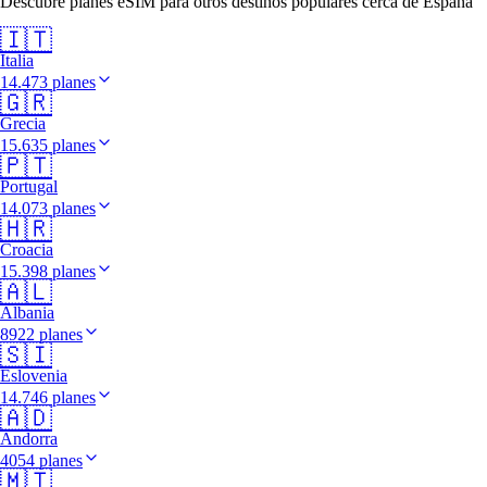
Descubre planes eSIM para otros destinos populares cerca de España
🇮🇹
Italia
14.473 planes
🇬🇷
Grecia
15.635 planes
🇵🇹
Portugal
14.073 planes
🇭🇷
Croacia
15.398 planes
🇦🇱
Albania
8922 planes
🇸🇮
Eslovenia
14.746 planes
🇦🇩
Andorra
4054 planes
🇲🇹