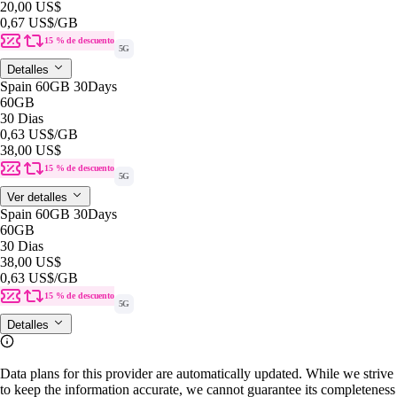
20,00 US$
0,67 US$
/GB
15 % de descuento
5G
Detalles
Spain 60GB 30Days
60GB
30 Dias
0,63 US$
/GB
38,00 US$
15 % de descuento
5G
Ver detalles
Spain 60GB 30Days
60GB
30 Dias
38,00 US$
0,63 US$
/GB
15 % de descuento
5G
Detalles
Data plans for this provider are automatically updated. While we strive
to keep the information accurate, we cannot guarantee its completeness