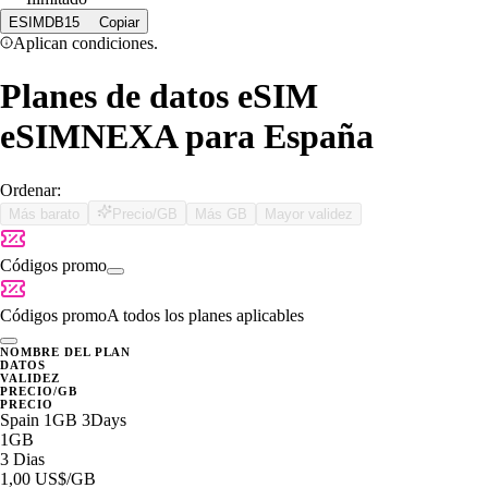
ESIMDB15
Copiar
Aplican condiciones.
Planes de datos eSIM
eSIMNEXA para España
Ordenar:
Más barato
Precio/GB
Más GB
Mayor validez
Códigos promo
Códigos promo
A todos los planes aplicables
NOMBRE DEL PLAN
DATOS
VALIDEZ
PRECIO/GB
PRECIO
Spain 1GB 3Days
1GB
3 Dias
1,00 US$
/GB