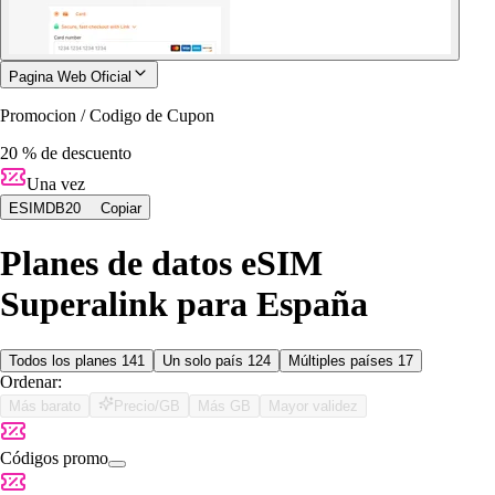
Pagina Web Oficial
Promocion / Codigo de Cupon
20 % de descuento
Una vez
ESIMDB20
Copiar
Planes de datos eSIM
Superalink para España
Todos los planes
141
Un solo país
124
Múltiples países
17
Ordenar:
Más barato
Precio/GB
Más GB
Mayor validez
Códigos promo