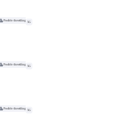
Posible throttling
5G
Posible throttling
5G
Posible throttling
5G