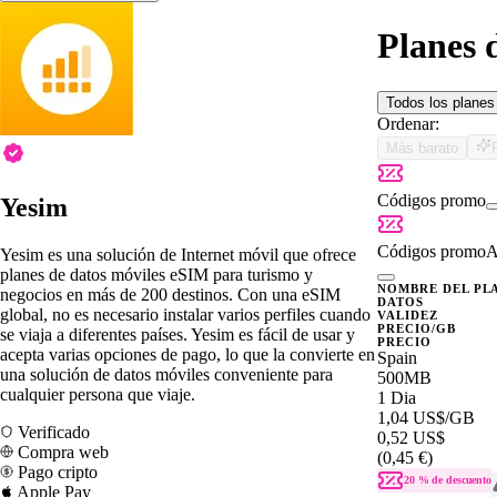
Planes 
Todos los plane
Ordenar:
Más barato
Códigos promo
Yesim
Códigos promo
A
Yesim es una solución de Internet móvil que ofrece
planes de datos móviles eSIM para turismo y
NOMBRE DEL PL
negocios en más de 200 destinos. Con una eSIM
DATOS
global, no es necesario instalar varios perfiles cuando
VALIDEZ
PRECIO/GB
se viaja a diferentes países. Yesim es fácil de usar y
PRECIO
acepta varias opciones de pago, lo que la convierte en
Spain
una solución de datos móviles conveniente para
500MB
cualquier persona que viaje.
1 Dia
1,04 US$
/GB
Verificado
0,52 US$
Compra web
(0,45 €)
Pago cripto
20 % de descuento
Apple Pay