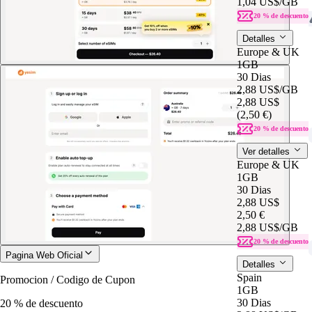
1,04 US$
/GB
20 % de descuento
Detalles
Europe & UK
1GB
30 Dias
2,88 US$
/GB
2,88 US$
(2,50 €)
20 % de descuento
Ver detalles
Europe & UK
1GB
30 Dias
2,88 US$
2,50 €
2,88 US$
/GB
20 % de descuento
Pagina Web Oficial
Detalles
Spain
Promocion / Codigo de Cupon
1GB
30 Dias
20 % de descuento