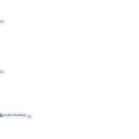
5G
5G
Posible throttling
5G