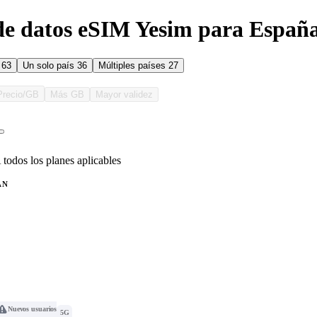
de datos eSIM Yesim para Españ
s
63
Un solo país
36
Múltiples países
27
Precio/GB
Más GB
Mayor validez
 todos los planes aplicables
AN
Nuevos usuarios
5G