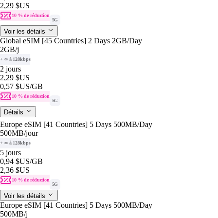
2,29 $US
10 % de réduction
5G
Voir les détails
Global eSIM [45 Countries] 2 Days 2GB/Day
2GB
/j
+ ∞ à 128kbps
2 jours
2,29 $US
0,57 $US
/GB
10 % de réduction
5G
Détails
Europe eSIM [41 Countries] 5 Days 500MB/Day
500MB
/jour
+ ∞ à 128kbps
5 jours
0,94 $US
/GB
2,36 $US
10 % de réduction
5G
Voir les détails
Europe eSIM [41 Countries] 5 Days 500MB/Day
500MB
/j