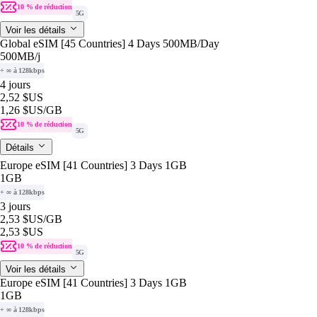
10 % de réduction
5G
Voir les détails
Global eSIM [45 Countries] 4 Days 500MB/Day
500MB
/j
+ ∞ à 128kbps
4 jours
2,52 $US
1,26 $US
/GB
10 % de réduction
5G
Détails
Europe eSIM [41 Countries] 3 Days 1GB
1GB
+ ∞ à 128kbps
3 jours
2,53 $US
/GB
2,53 $US
10 % de réduction
5G
Voir les détails
Europe eSIM [41 Countries] 3 Days 1GB
1GB
+ ∞ à 128kbps