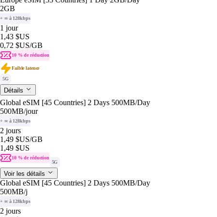
2GB
+ ∞ à 128kbps
1 jour
1,43 $US
0,72 $US
/GB
10 % de réduction
Faible latence
5G
Détails
Global eSIM [45 Countries] 2 Days 500MB/Day
500MB
/jour
+ ∞ à 128kbps
2 jours
1,49 $US
/GB
1,49 $US
10 % de réduction
5G
Voir les détails
Global eSIM [45 Countries] 2 Days 500MB/Day
500MB
/j
+ ∞ à 128kbps
2 jours