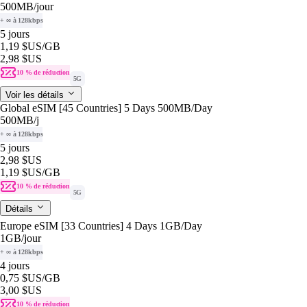
500MB
/jour
+ ∞ à 128kbps
5 jours
1,19 $US
/GB
2,98 $US
10 % de réduction
5G
Voir les détails
Global eSIM [45 Countries] 5 Days 500MB/Day
500MB
/j
+ ∞ à 128kbps
5 jours
2,98 $US
1,19 $US
/GB
10 % de réduction
5G
Détails
Europe eSIM [33 Countries] 4 Days 1GB/Day
1GB
/jour
+ ∞ à 128kbps
4 jours
0,75 $US
/GB
3,00 $US
10 % de réduction