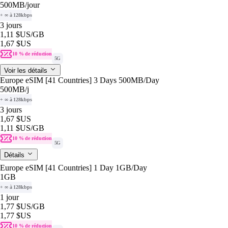
500MB
/jour
+ ∞ à 128kbps
3 jours
1,11 $US
/GB
1,67 $US
10 % de réduction
5G
Voir les détails
Europe eSIM [41 Countries] 3 Days 500MB/Day
500MB
/j
+ ∞ à 128kbps
3 jours
1,67 $US
1,11 $US
/GB
10 % de réduction
5G
Détails
Europe eSIM [41 Countries] 1 Day 1GB/Day
1GB
+ ∞ à 128kbps
1 jour
1,77 $US
/GB
1,77 $US
10 % de réduction