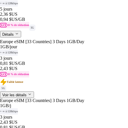
+ ∞ à 128kbps
5 jours
2,36 $US
0,94 $US
/GB
10 % de réduction
5G
Détails
Europe eSIM [33 Countries] 3 Days 1GB/Day
1GB
/jour
+ ∞ à 128kbps
3 jours
0,81 $US
/GB
2,43 $US
10 % de réduction
Faible latence
5G
Voir les détails
Europe eSIM [33 Countries] 3 Days 1GB/Day
1GB
/j
+ ∞ à 128kbps
3 jours
2,43 $US
0,81 $US
/GB