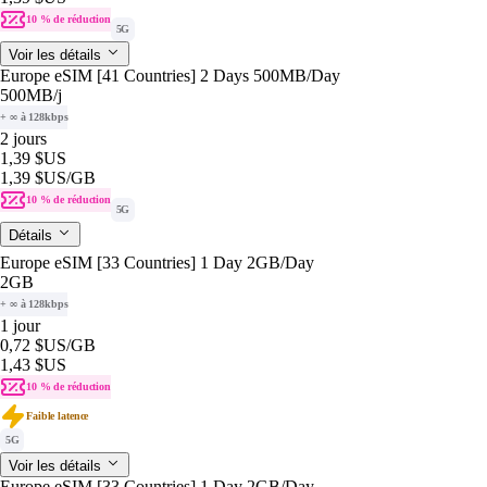
10 % de réduction
5G
Voir les détails
Europe eSIM [41 Countries] 2 Days 500MB/Day
500MB
/j
+ ∞ à 128kbps
2 jours
1,39 $US
1,39 $US
/GB
10 % de réduction
5G
Détails
Europe eSIM [33 Countries] 1 Day 2GB/Day
2GB
+ ∞ à 128kbps
1 jour
0,72 $US
/GB
1,43 $US
10 % de réduction
Faible latence
5G
Voir les détails
Europe eSIM [33 Countries] 1 Day 2GB/Day