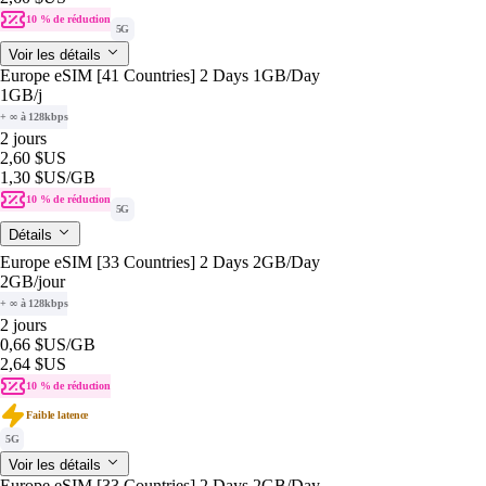
10 % de réduction
5G
Voir les détails
Europe eSIM [41 Countries] 2 Days 1GB/Day
1GB
/j
+ ∞ à 128kbps
2 jours
2,60 $US
1,30 $US
/GB
10 % de réduction
5G
Détails
Europe eSIM [33 Countries] 2 Days 2GB/Day
2GB
/jour
+ ∞ à 128kbps
2 jours
0,66 $US
/GB
2,64 $US
10 % de réduction
Faible latence
5G
Voir les détails
Europe eSIM [33 Countries] 2 Days 2GB/Day