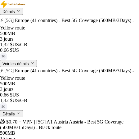
Faible latence
Détails
⚡️ [5G] Europe (41 countries) - Best 5G Coverage (500MB/3Days) -
Yellow route
500MB
3 jours
1,32 $US
/GB
0,66 $US
5G
Voir les détails
⚡️ [5G] Europe (41 countries) - Best 5G Coverage (500MB/3Days) -
Yellow route
500MB
3 jours
0,66 $US
1,32 $US
/GB
5G
Détails
🎁 $0.70 + VPN | [5G] A1 Austria Austria - Best 5G Coverage
(500MB/15Days) - Black route
500MB
15 jours