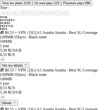
Tous les plans
1119
Un seul pays
223
Plusieurs pays
896
Trier :
Moins cher
Prix/Go
Plus de Go
Durée
NOM
DONNÉES
DURÉE
PRIX/GO
PRIX
🎁 $0.53 + VPN | [5G] A1 Austria Austria - Best 5G Coverage
(100MB/1Days) - Black route
100MB
1 jour
5,30 $US
/GB
0,53 $US
5G
Voir les détails
🎁 $0.53 + VPN | [5G] A1 Austria Austria - Best 5G Coverage
(100MB/1Days) - Black route
100MB
1 jour
0,53 $US
5,30 $US
/GB
5G
Détails
🎁 $0.55 + VPN | [5G] A1 Austria Austria - Best 5G Coverage