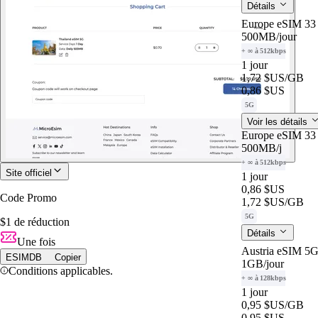
Détails
Europe eSIM 33 
500MB
/jour
+ ∞ à 512kbps
1 jour
1,72 $US
/GB
0,86 $US
5G
Voir les détails
Europe eSIM 33 
500MB
/j
+ ∞ à 512kbps
Site officiel
1 jour
0,86 $US
Code Promo
1,72 $US
/GB
5G
$1 de réduction
Détails
Une fois
Austria eSIM 5G
ESIMDB
Copier
1GB
/jour
Conditions applicables.
+ ∞ à 128kbps
1 jour
0,95 $US
/GB
0,95 $US