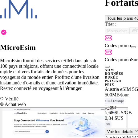
Forfait
Tous les plans
4
Trier :
Moins cher
Codes promo
MicroEsim
Codes promo
Sur 
MicroEsim fournit des services eSIM dans plus de
100 pays et régions, offrant une connectivité locale
NOM
rapide et divers forfaits de données pour les
DONNÉES
voyageurs du monde entier. Profitez d'une livraison
DURÉE
PRIX/GO
instantanée d'e-mails et d'une activation immédiate.
PRIX
Restez connecté en voyageant à l’étranger.
Austria eSIM 5G
500MB
/jour
Vérifié
+ ∞ à 128kbps
Achat web
1 jour
1,68 $US
/GB
0,84 $US
5G
Voir les détails
Austria eSIM 5G