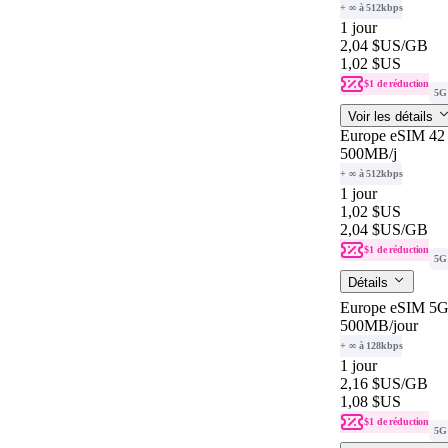
+ ∞ à 512kbps
1 jour
2,04 $US
/GB
1,02 $US
$1 de réduction
5G
Voir les détails
Europe eSIM 42 
500MB
/j
+ ∞ à 512kbps
1 jour
1,02 $US
2,04 $US
/GB
$1 de réduction
5G
Détails
Europe eSIM 5G 
500MB
/jour
+ ∞ à 128kbps
1 jour
2,16 $US
/GB
1,08 $US
$1 de réduction
5G