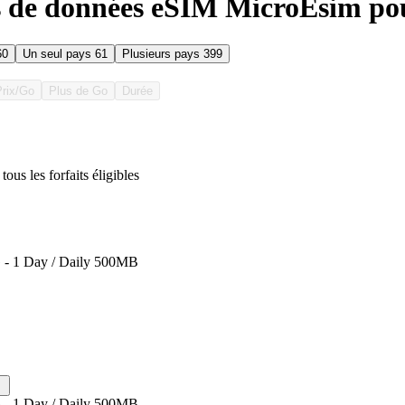
s de données eSIM MicroEsim pou
60
Un seul pays
61
Plusieurs pays
399
Prix/Go
Plus de Go
Durée
tous les forfaits éligibles
 - 1 Day / Daily 500MB
 - 1 Day / Daily 500MB