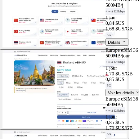
500MB
/j
+ ∞ à 128kbps
1 jour
0,84 $US
1,68 $US
/GB
5G
Détails
Europe eSIM 36 
500MB
/jour
+ ∞ à 128kbps
1 jour
1,70 $US
/GB
0,85 $US
5G
Voir les détails
Europe eSIM 36 
500MB
/j
+ ∞ à 128kbps
1 jour
0,85 $US
1,70 $US
/GB
5G