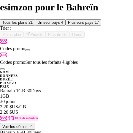
esimzon pour le Bahreïn
Tous les plans
21
Un seul pays
4
Plusieurs pays
17
Trier :
Moins cher
Prix/Go
Plus de Go
Durée
Codes promo
Codes promo
Sur tous les forfaits éligibles
NOM
DONNÉES
DURÉE
PRIX/GO
PRIX
Bahrain 1GB 30Days
1GB
30 jours
2,20 $US
/GB
2,20 $US
10 % de réduction
Voir les détails
Bahrain 1GB 30Days