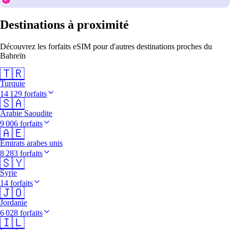
Destinations à proximité
Découvrez les forfaits eSIM pour d'autres destinations proches du
Bahreïn
🇹🇷
Turquie
14 129 forfaits
🇸🇦
Arabie Saoudite
9 006 forfaits
🇦🇪
Émirats arabes unis
8 283 forfaits
🇸🇾
Syrie
14 forfaits
🇯🇴
Jordanie
6 028 forfaits
🇮🇱