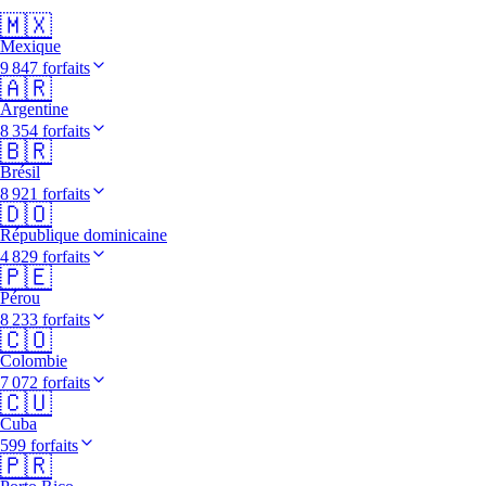
🇲🇽
Mexique
9 847 forfaits
🇦🇷
Argentine
8 354 forfaits
🇧🇷
Brésil
8 921 forfaits
🇩🇴
République dominicaine
4 829 forfaits
🇵🇪
Pérou
8 233 forfaits
🇨🇴
Colombie
7 072 forfaits
🇨🇺
Cuba
599 forfaits
🇵🇷