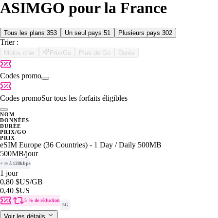
ASIMGO pour la France
Tous les plans
353
Un seul pays
51
Plusieurs pays
302
Trier :
Moins cher
Prix/Go
Plus de Go
Durée
Codes promo
Codes promo
Sur tous les forfaits éligibles
NOM
DONNÉES
DURÉE
PRIX/GO
PRIX
eSIM Europe (36 Countries) - 1 Day / Daily 500MB
500MB
/jour
+ ∞ à 128kbps
1 jour
0,80 $US
/GB
0,40 $US
5 % de réduction
5G
Voir les détails