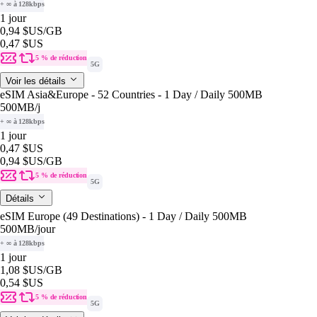
+ ∞ à 128kbps
1 jour
0,94 $US
/GB
0,47 $US
5 % de réduction
5G
Voir les détails
eSIM Asia&Europe - 52 Countries - 1 Day / Daily 500MB
500MB
/j
+ ∞ à 128kbps
1 jour
0,47 $US
0,94 $US
/GB
5 % de réduction
5G
Détails
eSIM Europe (49 Destinations) - 1 Day / Daily 500MB
500MB
/jour
+ ∞ à 128kbps
1 jour
1,08 $US
/GB
0,54 $US
5 % de réduction
5G