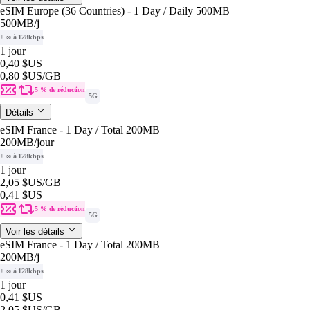
eSIM Europe (36 Countries) - 1 Day / Daily 500MB
500MB
/j
+ ∞ à 128kbps
1 jour
0,40 $US
0,80 $US
/GB
5 % de réduction
5G
Détails
eSIM France - 1 Day / Total 200MB
200MB
/jour
+ ∞ à 128kbps
1 jour
2,05 $US
/GB
0,41 $US
5 % de réduction
5G
Voir les détails
eSIM France - 1 Day / Total 200MB
200MB
/j
+ ∞ à 128kbps
1 jour
0,41 $US
2,05 $US
/GB