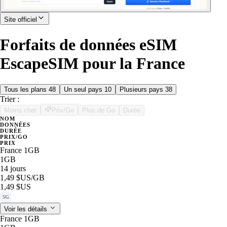
Site officiel
Forfaits de données eSIM
EscapeSIM pour la France
Tous les plans
48
Un seul pays
10
Plusieurs pays
38
Trier :
Moins cher
Prix/Go
Plus de Go
Durée
NOM
DONNÉES
DURÉE
PRIX/GO
PRIX
France 1GB
1GB
14 jours
1,49 $US
/GB
1,49 $US
5G
Voir les détails
France 1GB