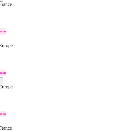
France
ction
Europe
ction
Europe
ction
France