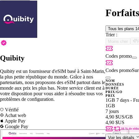
Forfait
Tous les plans
1
Trier :
Moins cher
Codes promo
Quibity
Codes promo
Sur 
Quibity est un fournisseur d'eSIM basé à Saint-Marin,
la plus petite république du monde. Grâce à nos
NOM
partenariats, nous proposons des eSIM partout dans le
DONNÉES
monde aux prix les plus bas. Notre service client est à
DURÉE
PRIX/GO
votre disposition pour vous aider à résoudre tous vos
PRIX
problèmes de configuration.
1GB 7 days - Fr
1GB
Vérifié
7 jours
Achat web
4,90 $US
/GB
Apple Pay
4,90 $US
Google Pay
10 % de rédu
Voir les détails