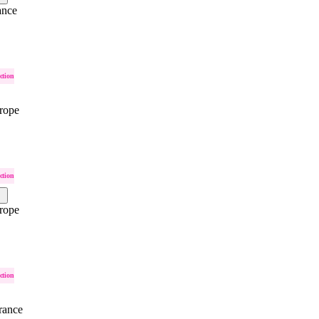
ance
ction
rope
ction
rope
ction
rance