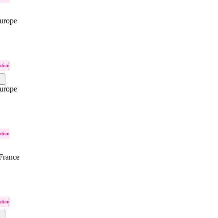
urope
ction
urope
ction
France
ction