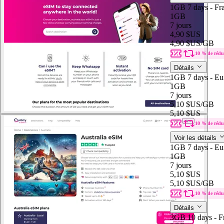
1GB 7 days - Fr
1GB
7 jours
4,90 $US
4,90 $US
/GB
10 % de rédu
Détails
1GB 7 days - Eu
1GB
7 jours
5,10 $US
/GB
5,10 $US
10 % de rédu
Voir les détails
1GB 7 days - Eu
1GB
7 jours
5,10 $US
5,10 $US
/GB
10 % de rédu
Détails
3GB 10 days - F