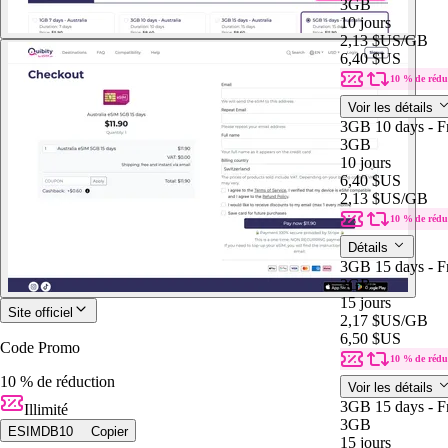
3GB
10 jours
2,13 $US
/GB
6,40 $US
10 % de rédu
Voir les détails
3GB 10 days - F
3GB
10 jours
6,40 $US
2,13 $US
/GB
10 % de rédu
Détails
3GB 15 days - F
3GB
15 jours
Site officiel
2,17 $US
/GB
6,50 $US
Code Promo
10 % de rédu
10 % de réduction
Voir les détails
3GB 15 days - F
Illimité
3GB
ESIMDB10
Copier
15 jours