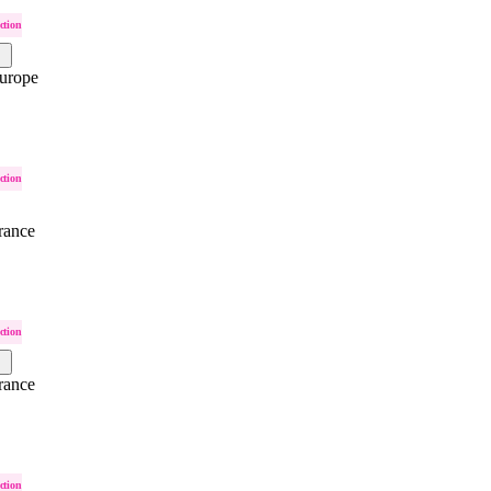
ction
urope
ction
rance
ction
rance
ction