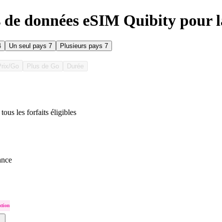
s de données eSIM Quibity pour 
4
Un seul pays
7
Plusieurs pays
7
Prix/Go
Plus de Go
Durée
tous les forfaits éligibles
ance
ction