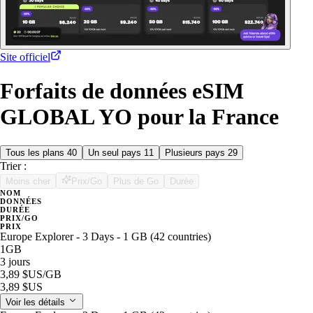
Site officiel
Forfaits de données eSIM
GLOBAL YO pour la France
Tous les plans
40
Un seul pays
11
Plusieurs pays
29
Trier :
Moins cher
Prix/Go
Plus de Go
Durée
NOM
DONNÉES
DURÉE
PRIX/GO
PRIX
Europe Explorer - 3 Days - 1 GB (42 countries)
1GB
3 jours
3,89 $US
/GB
3,89 $US
Voir les détails