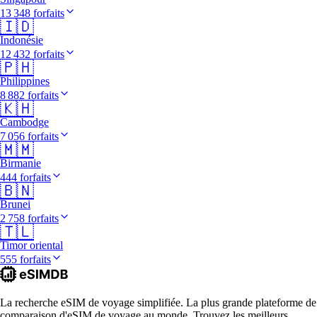
13 348 forfaits
🇮🇩
Indonésie
12 432 forfaits
🇵🇭
Philippines
8 882 forfaits
🇰🇭
Cambodge
7 056 forfaits
🇲🇲
Birmanie
444 forfaits
🇧🇳
Brunei
2 758 forfaits
🇹🇱
Timor oriental
555 forfaits
La recherche eSIM de voyage simplifiée. La plus grande plateforme de
comparaison d'eSIM de voyage au monde. Trouvez les meilleurs