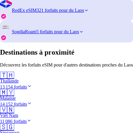
RedEx eSIM
321 forfaits pour du Laos
SogdiaRoam
5 forfaits pour du Laos
Destinations à proximité
Découvrez les forfaits eSIM pour d'autres destinations proches du Laos
🇹🇭
Thaïlande
13 154 forfaits
🇲🇾
Malaisie
14 152 forfaits
🇻🇳
Viêt Nam
11 086 forfaits
🇸🇬
Singapour