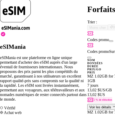
Forfait
Trier :
Moins cher
Codes promo
eSIMania
Codes promo
Sur 
eSIMania est une plateforme en ligne unique
NOM
permettant d'acheter des eSIM auprès d'un large
DONNÉES
éventail de fournisseurs internationaux. Nous
DURÉE
PRIX/GO
proposons des prix parmi les plus compétitifs du
PRIX
marché, garantissant à nos utilisateurs un excellent
MZ 1.02GB for 
rapport qualité-prix sans compromis sur la qualité ni
1GB
la rapidité. Les eSIM sont livrées instantanément,
7 jours
permettant aux voyageurs, aux télétravailleurs et aux
13,02 $US
/GB
nomades numériques de rester connectés partout dans
13,02 $US
le monde.
5 % de réduction
Voir les détails
Vérifié
MZ 1.02GB for 
Achat web