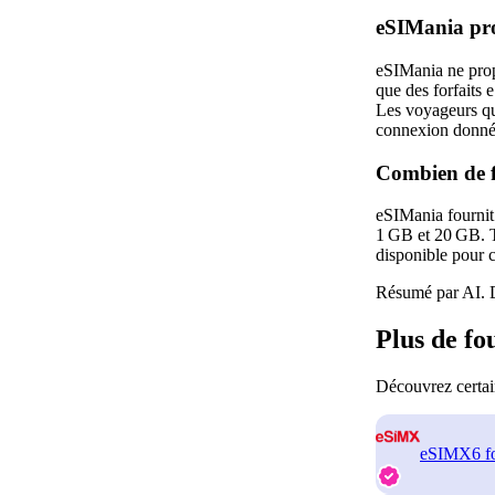
eSIMania pro
eSIMania ne prop
que des forfaits
Les voyageurs qu
connexion donné
Combien de f
eSIMania fournit 
1 GB et 20 GB. To
disponible pour c
Résumé par AI. D
Plus de f
Découvrez certai
eSIMX
6 f