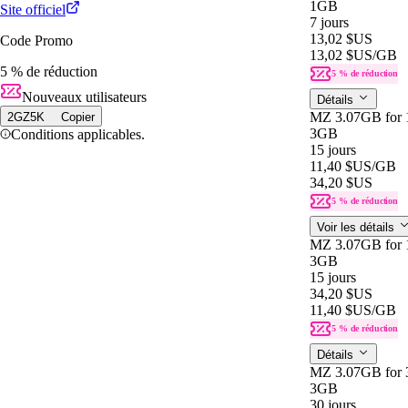
1GB
Site officiel
7 jours
13,02 $US
Code Promo
13,02 $US
/GB
5 % de réduction
5 % de réduction
Nouveaux utilisateurs
Détails
MZ 3.07GB for 
2GZ5K
Copier
3GB
Conditions applicables.
15 jours
11,40 $US
/GB
34,20 $US
5 % de réduction
Voir les détails
MZ 3.07GB for 
3GB
15 jours
34,20 $US
11,40 $US
/GB
5 % de réduction
Détails
MZ 3.07GB for 
3GB
30 jours