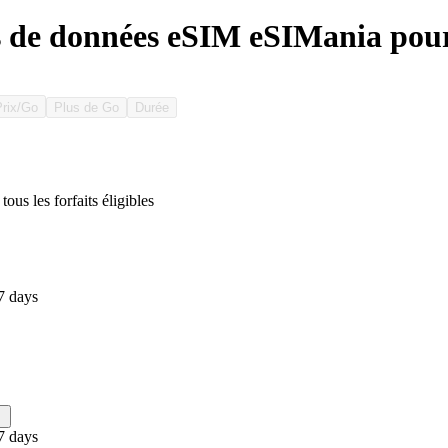
s de données eSIM eSIMania po
Prix/Go
Plus de Go
Durée
tous les forfaits éligibles
7 days
7 days