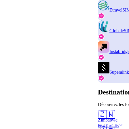
EtravelSI
GlobaleS
Instabridg
Superalink
Destinatio
Découvrez les fo
🇿🇼
Zimbabwe
664 forfaits