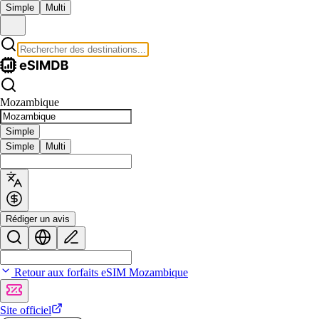
Simple
Multi
Mozambique
Simple
Simple
Multi
Rédiger un avis
Retour aux forfaits eSIM Mozambique
Site officiel