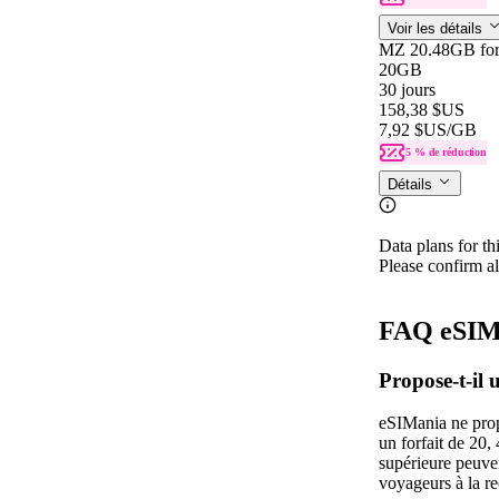
Voir les détails
MZ 20.48GB for
20GB
30 jours
158,38 $US
7,92 $US
/GB
5 % de réduction
Détails
Data plans for th
Please confirm al
FAQ eSIM
Propose-t‑il
eSIMania ne prop
un forfait de 20
supérieure peuven
voyageurs à la re